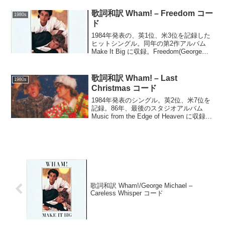
枚を超え、5週連続1位を記録する大ヒッ
トとなった。もう一つの本国アイルラン
歌詞和訳 Wham! – Freedom コー
1980s
ドを始め、多...
ド
1984年発表の、英1位、米3位を記録した
ヒットシングル。同年の第2作アルバム
Make It Big に収録。Freedom(George
Michael)C C/E FDo do doWhoa whoa
whoaDo do do do ...
歌詞和訳 Wham! – Last
1980s
Christmas コード
1984年発表のシングル。英2位、米7位を
記録。86年、最後のスタジオアルバム
Music from the Edge of Heaven に収録。
そして発表から36年以上経った2021年の
元日、遂に母国英国にて首位に到達。更
に2022年の...
歌詞和訳 Wham!/George Michael –
Careless Whisper コード