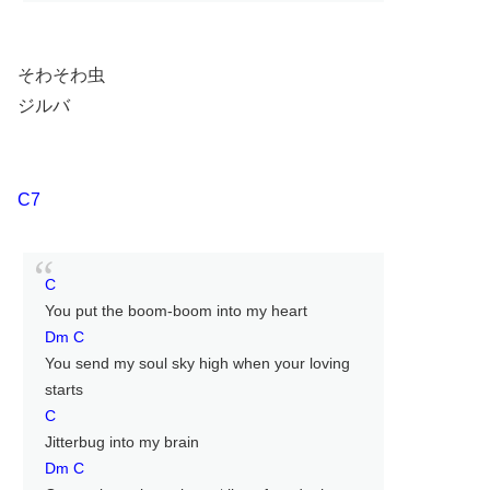
そわそわ虫
ジルバ
C7
C
You put the boom-boom into my heart
Dm C
You send my soul sky high when your loving
starts
C
Jitterbug into my brain
Dm C