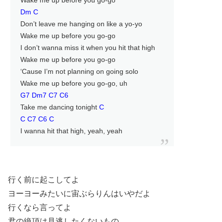
Wake me up before you go-go
Dm C
Don’t leave me hanging on like a yo-yo
Wake me up before you go-go
I don’t wanna miss it when you hit that high
Wake me up before you go-go
‘Cause I’m not planning on going solo
Wake me up before you go-go, uh
G7 Dm7 C7 C6
Take me dancing tonight
C
C C7 C6 C
I wanna hit that high, yeah, yeah
行く前に起こしてよ
ヨーヨーみたいに宙ぶらりんはいやだよ
行くなら言ってよ
君の絶頂は見逃したくないもの