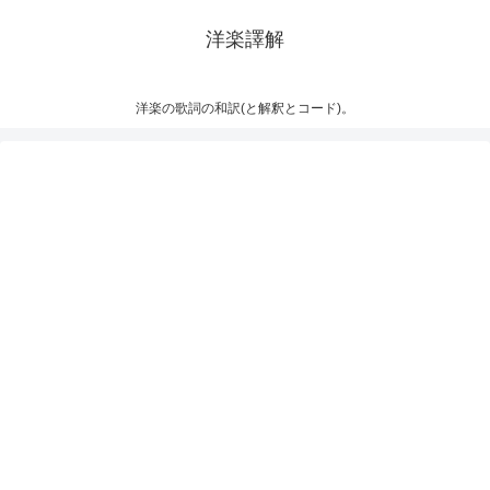
洋楽譯解
洋楽の歌詞の和訳(と解釈とコード)。