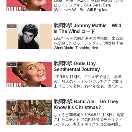
1956年発表、米2位、英1位を記録した大
ヒットシングル。Que Sera, Sera
(Whatever Will Be, Will Be)(Jay
Livingston, Ray Evans)When I was just a
litt...
歌詞和訳 Johnny Mathis – Wild
1950s
Is The Wind コード
1957年公開の同名映画の主題歌。米22位
を記録したヒットシングル。Wild Is The
Wind(Dimitri Tiomkin, Ned
Washington)Am Dm7Love me, love me,
say you doAm ...
歌詞和訳 Doris Day –
1940s
Sentimental Journey
2019年5月13日、ドリスデイ逝去、享年
97。故人のヒットシングルをここに取り
上げ以って哀悼。1944年発表、翌45年に
米1位を記録。Sentimental Journey(Les
Brown, Ben Homer, Bud Green)...
歌詞和訳 Band Aid – Do They
1980s
Know It’s Christmas?
ちょうど30年前の1984年11月28日に発売
されたエチオピアの飢饉救済チャリティ
シングル。本国イギリスでは発売初週だ
けで百万枚を売り上げ、年内には三百万