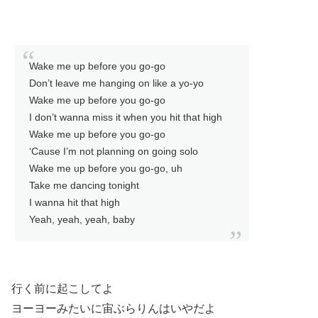
Wake me up before you go-go
Don’t leave me hanging on like a yo-yo
Wake me up before you go-go
I don’t wanna miss it when you hit that high
Wake me up before you go-go
‘Cause I’m not planning on going solo
Wake me up before you go-go, uh
Take me dancing tonight
I wanna hit that high
Yeah, yeah, yeah, baby
行く前に起こしてよ
ヨーヨーみたいに宙ぶらりんはいやだよ