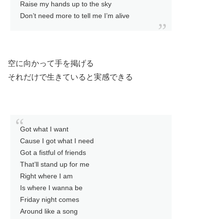
Raise my hands up to the sky
Don’t need more to tell me I’m alive
空に向かって手を掲げる
それだけで生きていると実感できる
Got what I want
Cause I got what I need
Got a fistful of friends
That’ll stand up for me
Right where I am
Is where I wanna be
Friday night comes
Around like a song