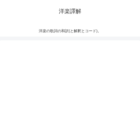
洋楽譯解
洋楽の歌詞の和訳(と解釈とコード)。