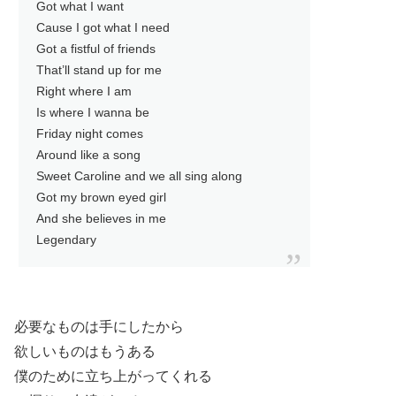
Got what I want
Cause I got what I need
Got a fistful of friends
That’ll stand up for me
Right where I am
Is where I wanna be
Friday night comes
Around like a song
Sweet Caroline and we all sing along
Got my brown eyed girl
And she believes in me
Legendary
必要なものは手にしたから
欲しいものはもうある
僕のために立ち上がってくれる