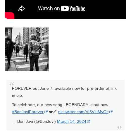
FOREVER out June 7, available now for pre-order at link
in bio.
To celebrate, our new song LEGENDARY is out now.
#BonJoviForever
❤️🗡️
pic.twitter.com/VI5ViuMvGc
— Bon Jovi (@BonJovi)
March 14, 2024