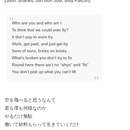
(John Shanks, Jon Bon Jovi, Billy Falcon)
Who are you and who am I
To think that we could ever fly?
It don’t pay to even try
Work, get paid, and just get by
Sons of sons, bricks on bricks
What’s broken you don’t try to fix
Round here there ain’t no “whys” and “ifs”
You don’t pick up what you can’t lift
空を飛べると思うなんて
君も僕も何様なのか
やるだけ無駄
働いて給料もらって生きていくだけ