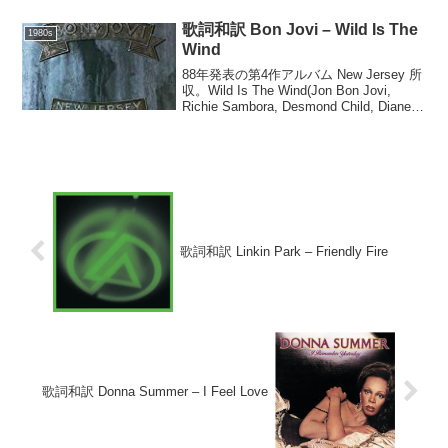
歌詞和訳 Bon Jovi – Wild Is The
1980s
Wind
88年発表の第4作アルバム New Jersey 所
収。Wild Is The Wind(Jon Bon Jovi,
Richie Sambora, Desmond Child, Diane
Warren)I tried to make y...
歌詞和訳 Linkin Park – Friendly Fire
歌詞和訳 Donna Summer – I Feel Love