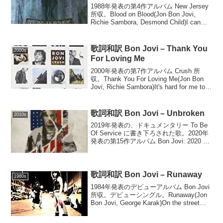
1988年発表の第4作アルバム New Jersey
所収。Blood on Blood(Jon Bon Jovi,
Richie Sambora, Desmond Child)I can
still rememberWhen I was ...
歌詞和訳 Bon Jovi – Thank You
2000s
For Loving Me
2000年発表の第7作アルバム Crush 所
収。Thank You For Loving Me(Jon Bon
Jovi, Richie Sambora)It's hard for me to
say the thingsI want t...
歌詞和訳 Bon Jovi – Unbroken
2010s
2019年発表の、ドキュメンタリー To Be
Of Service に書き下ろされた歌。2020年
発表の第15作アルバム Bon Jovi: 2020 所
収。Unbroken(Jon Bon Jovi)I was born to
be o...
歌詞和訳 Bon Jovi – Runaway
1980s
1984年発表のデビューアルバム Bon Jovi
所収。デビューシングル。Runaway(Jon
Bon Jovi, George Karak)On the street
where you liveGirls talk about th...