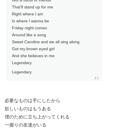
Got a fistful of friends
That’ll stand up for me
Right where I am
Is where I wanna be
Friday night comes
Around like a song
Sweet Caroline and we all sing along
Got my brown eyed girl
And she believes in me
Legendary
Legendary
必要なものは手にしたから
欲しいものはもうある
僕のために立ち上がってくれる
一握りの友達がいる