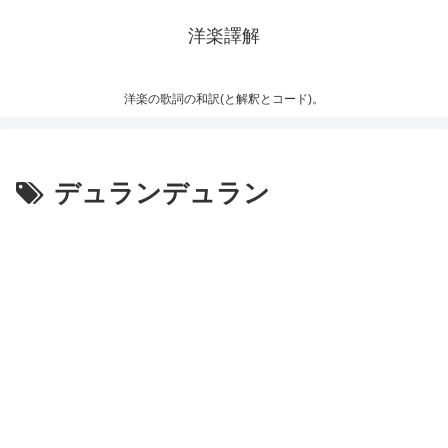
洋楽譯解
洋楽の歌詞の和訳(と解釈とコード)。
デュランデュラン