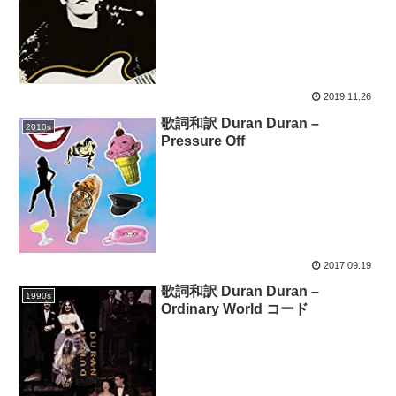
2019.11.26
歌詞和訳 Duran Duran –
2010s
Pressure Off
2017.09.19
歌詞和訳 Duran Duran –
1990s
Ordinary World コード