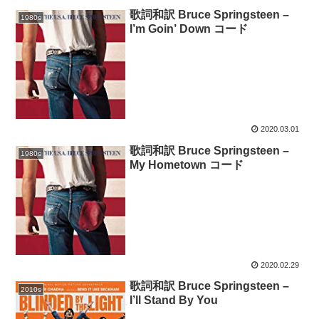
歌詞和訳 Bruce Springsteen –
1980s
I’m Goin’ Down コード
2020.03.01
歌詞和訳 Bruce Springsteen –
1980s
My Hometown コード
2020.02.29
歌詞和訳 Bruce Springsteen –
2010s
I’ll Stand By You