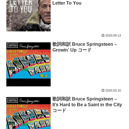
Letter To You
2020.09.13
歌詞和訳 Bruce Springsteen –
1970s
Growin’ Up コード
2020.03.10
歌詞和訳 Bruce Springsteen –
1970s
It’s Hard to Be a Saint in the City
コード