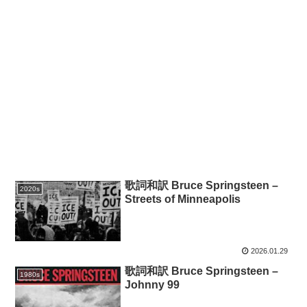
歌詞和訳 Bruce Springsteen –
2020s
Streets of Minneapolis
2026.01.29
歌詞和訳 Bruce Springsteen –
1980s
Johnny 99