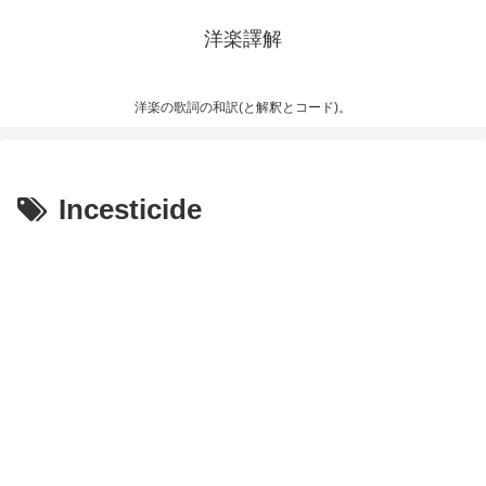
洋楽譯解
洋楽の歌詞の和訳(と解釈とコード)。
Incesticide