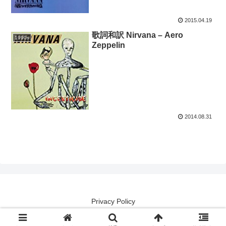
2015.04.19
歌詞和訳 Nirvana – Aero
1990s
Zeppelin
2014.08.31
Privacy Policy
Copyright (except lyrical contents) 2014 洋楽譯解