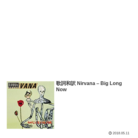
歌詞和訳 Nirvana – Big Long
1990s
Now
2018.05.11