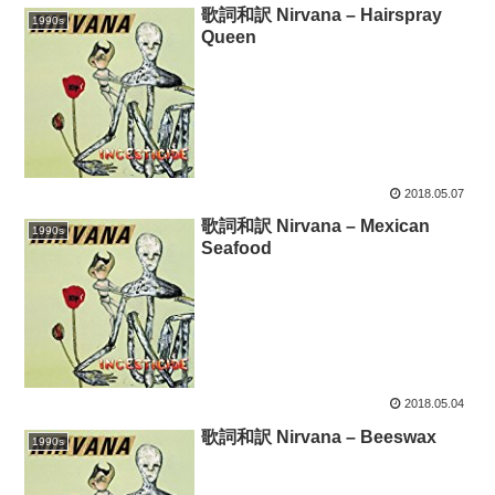
歌詞和訳 Nirvana – Hairspray
1990s
Queen
2018.05.07
歌詞和訳 Nirvana – Mexican
1990s
Seafood
2018.05.04
歌詞和訳 Nirvana – Beeswax
1990s