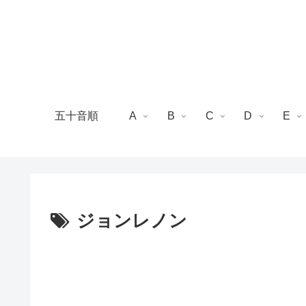
五十音順
A
B
C
D
E
ジョンレノン