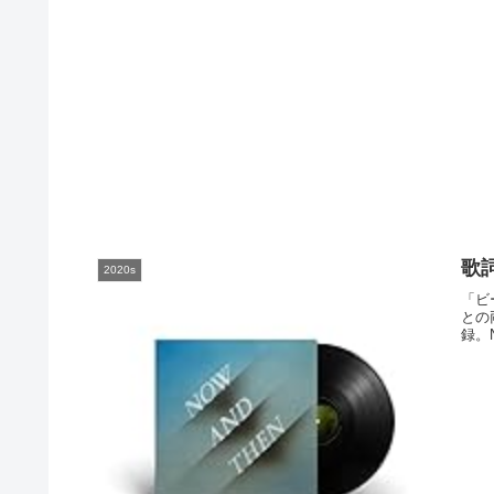
歌詞
2020s
「ビ
との
録。No