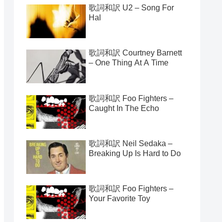
歌詞和訳 U2 – Song For
Hal
歌詞和訳 Courtney Barnett
– One Thing At A Time
歌詞和訳 Foo Fighters –
Caught In The Echo
歌詞和訳 Neil Sedaka –
Breaking Up Is Hard to Do
歌詞和訳 Foo Fighters –
Your Favorite Toy