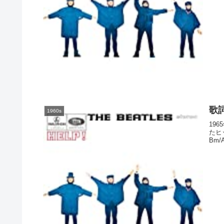
歌詞
1960s
19
たヒッ
Bm/A