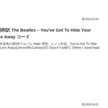
2020.04.03
訳 The Beatles – You’ve Got To Hide Your
ve Away コード
5年発表の第5作アルバム Help! 所収。レノン作品。You've Got To Hide
 Love Away(Lennon/McCartney)GG Dsus4 Fadd9 C GHere I stand head
2020.04.02