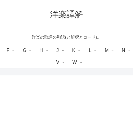
洋楽譯解
洋楽の歌詞の和訳(と解釈とコード)。
F
G
H
J
K
L
M
N
V
W