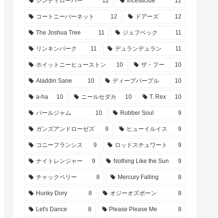
シンディローパー
12
Incesticide
12
コートニーバーネット
12
ドアーズ
12
The Joshua Tree
11
ジェフベック
11
リンキンパーク
11
デュランデュラン
11
ホイットニーヒューストン
10
ザ・フー
10
Aladdin Sane
10
ディープパープル
10
a-ha
10
ニールセダカ
10
T. Rex
10
パールジャム
10
Rubber Soul
9
ガンズアンドローゼズ
9
ヒューイルイス
9
コニーフランシス
9
ロッドスチュワート
9
ナイトレンジャー
9
Nothing Like the Sun
9
チャックベリー
8
Mercury Falling
8
Hunky Dory
8
オジーオズボーン
8
Let's Dance
8
Please Please Me
8