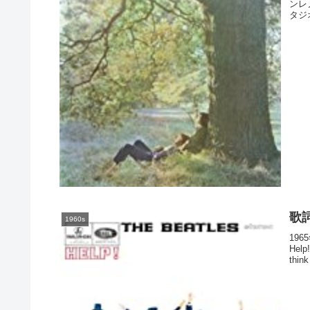
ンレ
タジオ
歌詞
1960s
19
Help
think