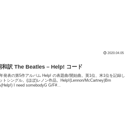
2020.04.05
和訳 The Beatles – Help! コード
65年発表の第5作アルバム Help! の表題曲/開始曲。英1位、米1位を記録し
トシングル。(ほぼ)レノン作品。Help!(Lennon/McCartney)Bm
(Help!) I need somebodyG G/F#...