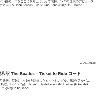
ノン曲の一つをここに取り上げ以って哀悼。1970年発表のデビュース
アルバム John Lennon/Plastic Ono Band の開始曲。Mothe...
2021.01.18
和訳 The Beatles – Ticket to Ride コード
65年発表、英1位、米1位を記録したヒットシングル。第5作アルバム
! 所収。レノン作品。Ticket to Ride(Lennon/McCartney)A Aadd9AI
 I'm going to be sadAI...