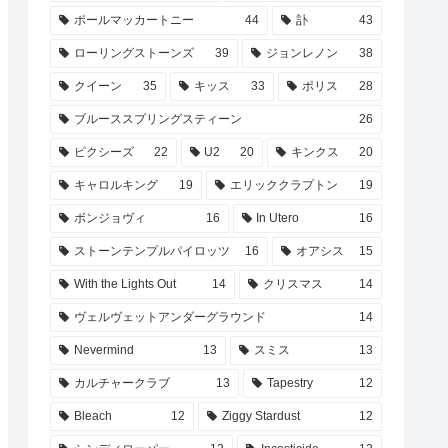
ポールマッカートニー
44
訃
43
ローリングストーンズ
39
ジョンレノン
38
クイーン
35
キッス
33
ポリス
28
ブルーススプリングスティーン
26
ピクシーズ
22
U2
20
キンクス
20
キャロルキング
19
エリッククラプトン
19
ボンジョヴィ
16
In Utero
16
ストーンテンプルパイロッツ
16
オアシス
15
With the Lights Out
14
クリスマス
14
ヴェルヴェットアンダーグラウンド
14
Nevermind
13
スミス
13
カルチャークラブ
13
Tapestry
12
Bleach
12
Ziggy Stardust
12