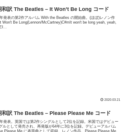
和訳 The Beatles – It Won’t Be Long コード
3年発表の第2作アルバム With the Beatles の開始曲。(ほぼ)レノン作
 Won't Be Long(Lennon/McCartney)C#mIt won't be long yeah, yeah,
I...
2020.03.21
和訳 The Beatles – Please Please Me コード
63年発表。英国では第2作シングルとして2位を記録。米国ではデビュー
グルとして発売され、再発版が64年に3位を記録。デビューアルバム
ase Please Me に表題曲として収録。レノン作品。Please Please Me...