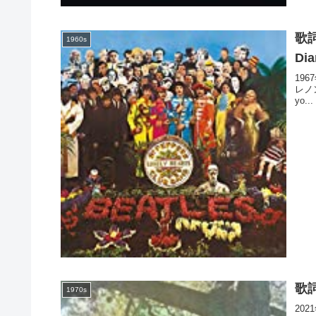
歌詞和
1960s
Di
196
レノン作
yo...
歌詞
1970s
20