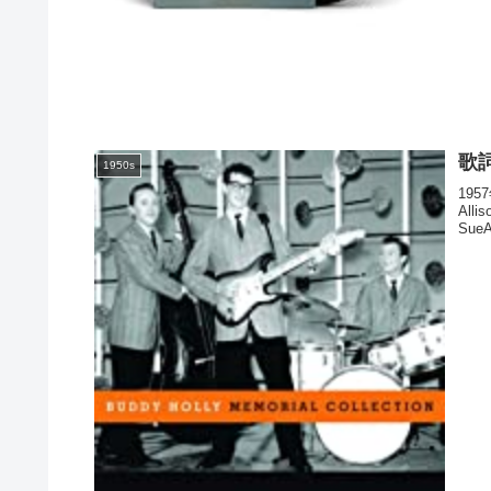
歌詞
1950s
19
Alli
SueA