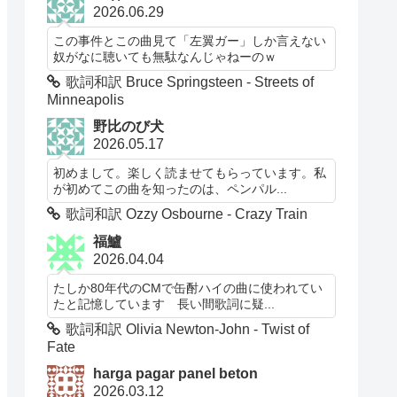
2026.06.29
この事件とこの曲見て「左翼ガー」しか言えない
奴がなに聴いても無駄なんじゃねーのｗ
歌詞和訳 Bruce Springsteen - Streets of
Minneapolis
野比のび犬
2026.05.17
初めまして。楽しく読ませてもらっています。私
が初めてこの曲を知ったのは、ペンパル...
歌詞和訳 Ozzy Osbourne - Crazy Train
福鱸
2026.04.04
たしか80年代のCMで缶酎ハイの曲に使われてい
たと記憶しています 長い間歌詞に疑...
歌詞和訳 Olivia Newton-John - Twist of
Fate
harga pagar panel beton
2026.03.12