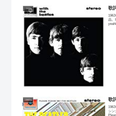
歌詞
1960s
196
品。It
yeahE
歌詞
1960s
19
シン
Ple