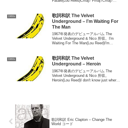
Fatale(Lou Reed)Cmaj7 Fmaj7Cmaj7
Fmaj7Here she comesCmaj7 Fmaj7Y...
歌詞和訳 The Velvet
1960s
Underground – I’m Waiting For
The Man
1967年発表のデビューアルバム The
Velvet Underground & Nico 所収。I'm
Waiting For The Man(Lou Reed)I'm
waiting for my manTwenty-six doll...
歌詞和訳 The Velvet
1960s
Underground – Heroin
1967年発表のデビューアルバム The
Velvet Underground & Nico 所収。
Heroin(Lou Reed)I don't know just where
I'm goingBut I'm gonna try for...
歌詞和訳 Eric Clapton – Change The
World コード