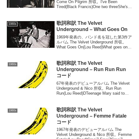
Come On Pilgrim 所収。I've Been
Tired(Black Francis)One two threeShe's a
real left winger cause she been...
歌詞和訳 The Velvet
1960s
Underground – What Goes On
1969年発表の、バンド名を冠した第3作ア
ルバム The Velvet Underground 所収。
What Goes On(Lou Reed)What goes on in
your mind?I think that I am fal...
歌詞和訳 The Velvet
1960s
Underground – Run Run Run
コード
67年発表のデビューアルバム The Velvet
Underground & Nico 所収。Run Run
Run(Lou Reed)DTeenage Mary said to
uncle DaveI sold my soul, mus...
歌詞和訳 The Velvet
1960s
Underground – Femme Fatale
コード
1967年発表のデビューアルバム The
Velvet Underground & Nico 所収。Femme