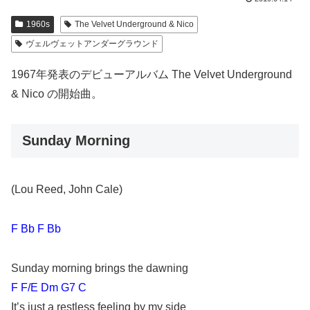
1960s
The Velvet Underground & Nico
ヴェルヴェットアンダーグラウンド
1967年発表のデビューアルバム The Velvet Underground
& Nico の開始曲。
Sunday Morning
(Lou Reed, John Cale)
F Bb F Bb
Sunday morning brings the dawning
F F/E Dm G7 C
It’s just a restless feeling by my side