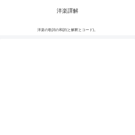
洋楽譯解
洋楽の歌詞の和訳(と解釈とコード)。