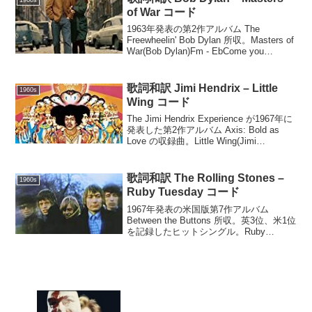
of War コード
1963年発表の第2作アルバム The
Freewheelin' Bob Dylan 所収。Masters of
War(Bob Dylan)Fm - EbCome you
masters of warYou that build the ...
歌詞和訳 Jimi Hendrix – Little
1960s
Wing コード
The Jimi Hendrix Experience が1967年に
発表した第2作アルバム Axis: Bold as
Love の収録曲。Little Wing(Jimi
Hendrix)Em GWell she's walking t...
歌詞和訳 The Rolling Stones –
1960s
Ruby Tuesday コード
1967年発表の米国版第7作アルバム
Between the Buttons 所収。英3位、米1位
を記録したヒットシングル。Ruby
Tuesday(Jagger/Richards)Am G F G
CShe would never say...