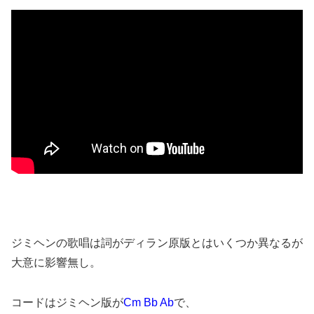
ジミヘンの歌唱は詞がディラン原版とはいくつか異なるが
大意に影響無し。
コードはジミヘン版が
Cm Bb Ab
で、