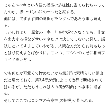
じゃあ worth という語の機能の多様性に当てられちゃって
んのか。扱いづらい語の一つだと察する。
他には、ですます調の選択がランダムであろう事も窺え
る。
しかし何より、原文の一字一句を把握できなくても、非文
を出力する様なダサいマネだけは決してしないと見た。誤
訳しといてすましていやがる。人間なんだからお前もちっ
とは頭使えよとばかりに。こいつ、マシンのくせに相当プ
ライド高いぞ…
でも何だか可愛くて憎めないから第2群は素晴らしい訳出
だと褒めておく。第3,4行が例によって改行で断絶されて
はいるが、ただもうこれは入力者が斟酌すべき事に過ぎ
ぬ。
そしてここではコンマの有意性(の把握)が見られる。