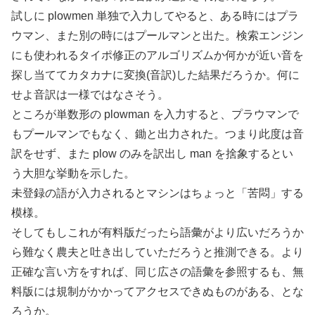
試しに plowmen 単独で入力してやると、ある時にはプラ
ウマン、また別の時にはプールマンと出た。検索エンジン
にも使われるタイポ修正のアルゴリズムか何かが近い音を
探し当ててカタカナに変換(音訳)した結果だろうか。何に
せよ音訳は一様ではなさそう。
ところが単数形の plowman を入力すると、プラウマンで
もプールマンでもなく、鋤と出力された。つまり此度は音
訳をせず、また plow のみを訳出し man を捨象するとい
う大胆な挙動を示した。
未登録の語が入力されるとマシンはちょっと「苦悶」する
模様。
そしてもしこれが有料版だったら語彙がより広いだろうか
ら難なく農夫と吐き出していただろうと推測できる。より
正確な言い方をすれば、同じ広さの語彙を参照するも、無
料版には規制がかかってアクセスできぬものがある、とな
ろうか。