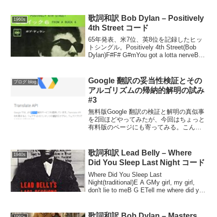
歌詞和訳 Bob Dylan – Positively
1960s
4th Street コード
65年発表、米7位、英8位を記録したヒッ
トシングル。Positively 4th Street(Bob
Dylan)F#F# G#mYou got a lotta nerveB
F#To say you are my friendF# C#...
Google 翻訳の妥当性検証とその
ブログ blog
アルゴリズムの帰納的解明の試み
#3
無料版Google 翻訳の検証と解明の真似事
を2回ほどやってみたが、今回はちょっと
有料版のページにも寄ってみる。こんな
感じの謳い文句。テキストをコピペして
みる。Translate APIGoogle では、より堅
牢な有料サービスも提供してい...
歌詞和訳 Lead Belly – Where
1940s
Did You Sleep Last Night コード
Where Did You Sleep Last
Night(traditional)E A GMy girl, my girl,
don't lie to meB G ETell me where did you
sleep last n...
歌詞和訳 Bob Dylan – Masters
1960s