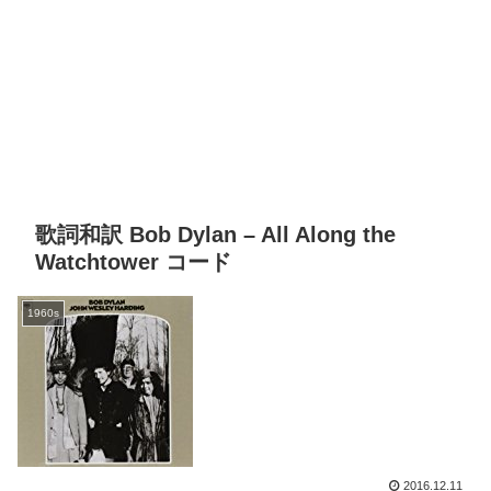
歌詞和訳 Bob Dylan – All Along the
Watchtower コード
1960s
2016.12.11