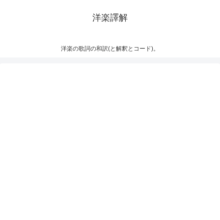
洋楽譯解
洋楽の歌詞の和訳(と解釈とコード)。