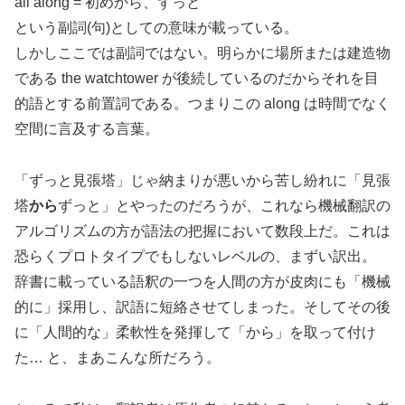
all along = 初めから、ずっと
という副詞(句)としての意味が載っている。
しかしここでは副詞ではない。明らかに場所または建造物
である the watchtower が後続しているのだからそれを目
的語とする前置詞である。つまりこの along は時間でなく
空間に言及する言葉。
「ずっと見張塔」じゃ納まりが悪いから苦し紛れに「見張
塔
から
ずっと」とやったのだろうが、これなら機械翻訳の
アルゴリズムの方が語法の把握において数段上だ。これは
恐らくプロトタイプでもしないレベルの、まずい訳出。
辞書に載っている語釈の一つを人間の方が皮肉にも「機械
的に」採用し、訳語に短絡させてしまった。そしてその後
に「人間的な」柔軟性を発揮して「から」を取って付け
た… と、まあこんな所だろう。