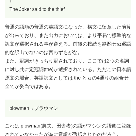
↓
The Joker said to the thief
普通の語順の普通の英語文になった。構文に留意した演算
が出来ており、また出力においては、より平易で標準的な
訳文が選択される事が窺える。前後の接続を斟酌せぬ逐語
的な訳出でないのは言わずもがな。
また、冠詞がきっちり冠されており、ここでは2つの名詞
に対し共に定冠詞(the)が選択されている。ただこの日本語
原文の場合、英語訳文としては the と a の4通りの組合せ
全てが妥当ではある。
plowmen→プラウマン
これは plowman(農夫、田舎者)の語がマシンの語彙に登録
されていなかったが為に音訳が選択されたのだろう。