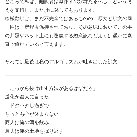
ところで私は、翻訳者は原作者の奴隷たるべし、という考
えを支持し、また肝に銘じてもおります。
機械翻訳は、まだ不完全ではあるものの、原文と訳文の同
一性は一定程度保持されており、その意味においてこの手
の邦題やネット上にも跋扈する
恣
意訳などよりは遥かに素
直で優れていると言えます。
それでは最後は私のアルゴリズムが吐き出した訳文。
「こっから抜け出す方法があるはずだろ」
道化が盗人に言った
「ドタバタし過ぎで
ちっとも心が休まらない
商人は俺の酒を飲み
農夫は俺の土地を掘り返す