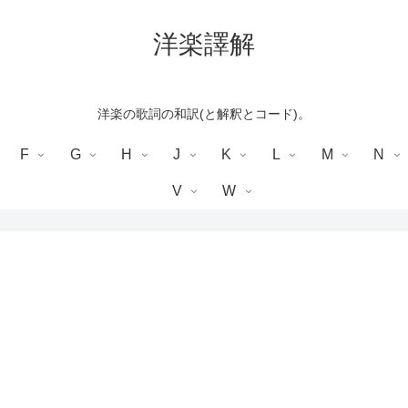
洋楽譯解
洋楽の歌詞の和訳(と解釈とコード)。
F
G
H
J
K
L
M
N
V
W