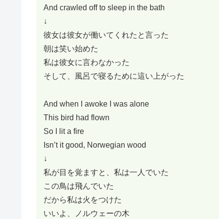
And crawled off to sleep in the bath
↓
彼女は彼女が働いてくれたと言った
朝は笑い始めた
私は彼女に言わなかった
そして、風呂で寝るために這い上がった
And when I awoke I was alone
This bird had flown
So I lit a fire
Isn’t it good, Norwegian wood
↓
私が目を覚ますと、私は一人でいた
この鳥は飛んでいた
だから私は火をつけた
いいよ、ノルウェーの木