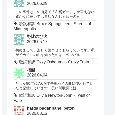
2026.06.29
この事件とこの曲見て「左翼ガー」しか言えない
奴がなに聴いても無駄なんじゃねーのｗ
歌詞和訳 Bruce Springsteen - Streets of
Minneapolis
野比のび犬
2026.05.17
初めまして。楽しく読ませてもらっています。私
が初めてこの曲を知ったのは、ペンパル...
歌詞和訳 Ozzy Osbourne - Crazy Train
福鱸
2026.04.04
たしか80年代のCMで缶酎ハイの曲に使われてい
たと記憶しています 長い間歌詞に疑...
歌詞和訳 Olivia Newton-John - Twist of
Fate
harga pagar panel beton
2026.03.12