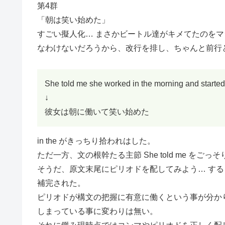
第4群
「朝は笑い始めた」
すごい擬人化… まさかビートル達がキメてたのを
なわけないだろうから、改行を排し、ちゃんと前行
She told me she worked in the morning and started
↓
彼女は朝に働いて笑い始めた
in the がきっちり拾われはした。
ただ一方、文の根幹たる主節 She told me を
そうだ、原文末尾にピリオドを配してみよう… す
補完された。
ピリオドが構文の把握に有意に働くという事が分か
しまっている事に変わりは無い。