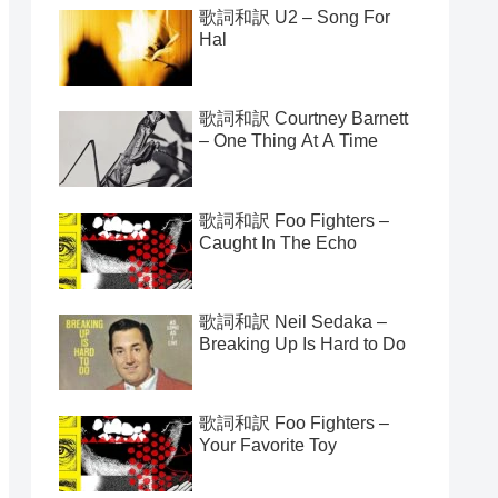
歌詞和訳 U2 – Song For
Hal
歌詞和訳 Courtney Barnett
– One Thing At A Time
歌詞和訳 Foo Fighters –
Caught In The Echo
歌詞和訳 Neil Sedaka –
Breaking Up Is Hard to Do
歌詞和訳 Foo Fighters –
Your Favorite Toy