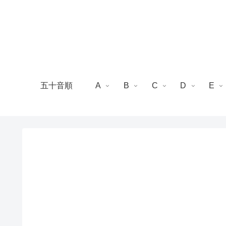
五十音順
A
B
C
D
E