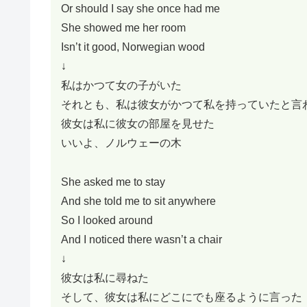
Or should I say she once had me
She showed me her room
Isn’t it good, Norwegian wood
↓
私はかつて女の子がいた
それとも、私は彼女がかつて私を持っていたと言
彼女は私に彼女の部屋を見せた
いいよ、ノルウェーの木
She asked me to stay
And she told me to sit anywhere
So I looked around
And I noticed there wasn’t a chair
↓
彼女は私に尋ねた
そして、彼女は私にどこにでも座るように言った