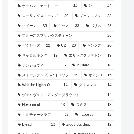
ポールマッカートニー
44
訃
43
ローリングストーンズ
39
ジョンレノン
38
クイーン
35
キッス
33
ポリス
28
ブルーススプリングスティーン
26
ピクシーズ
22
U2
20
キンクス
20
キャロルキング
19
エリッククラプトン
19
ボンジョヴィ
16
In Utero
16
ストーンテンプルパイロッツ
16
オアシス
15
With the Lights Out
14
クリスマス
14
ヴェルヴェットアンダーグラウンド
14
Nevermind
13
スミス
13
カルチャークラブ
13
Tapestry
12
Bleach
12
Ziggy Stardust
12