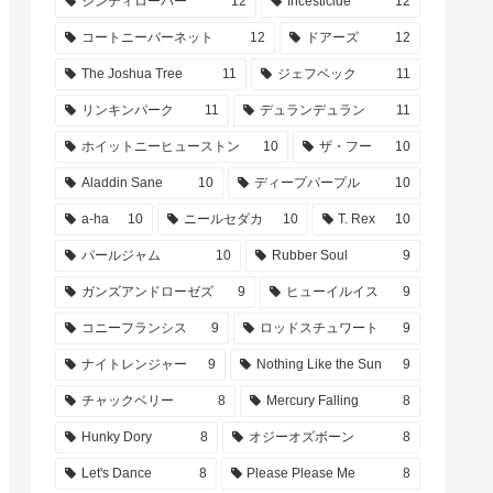
シンディローパー
12
Incesticide
12
コートニーバーネット
12
ドアーズ
12
The Joshua Tree
11
ジェフベック
11
リンキンパーク
11
デュランデュラン
11
ホイットニーヒューストン
10
ザ・フー
10
Aladdin Sane
10
ディープパープル
10
a-ha
10
ニールセダカ
10
T. Rex
10
パールジャム
10
Rubber Soul
9
ガンズアンドローゼズ
9
ヒューイルイス
9
コニーフランシス
9
ロッドスチュワート
9
ナイトレンジャー
9
Nothing Like the Sun
9
チャックベリー
8
Mercury Falling
8
Hunky Dory
8
オジーオズボーン
8
Let's Dance
8
Please Please Me
8