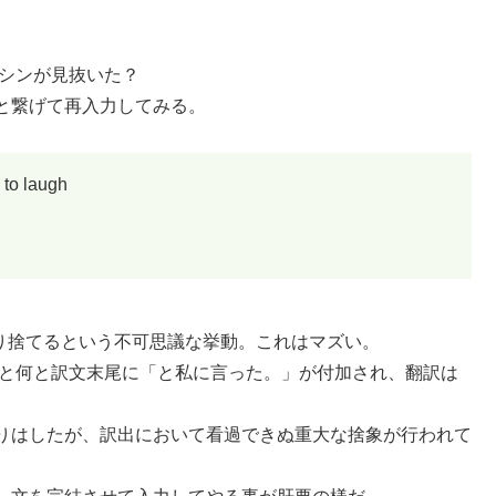
マシンが見抜いた？
と繋げて再入力してみる。
 to laugh
ごっそり捨てるという不可思議な挙動。これはマズい。
ると何と訳文末尾に「と私に言った。」が付加され、翻訳は
りはしたが、訳出において看過できぬ重大な捨象が行われて