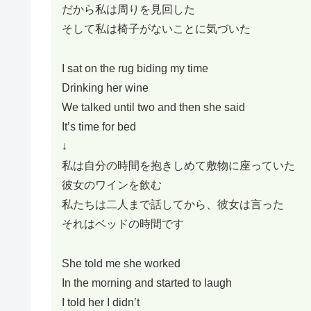
だから私は周りを見回した
そして私は椅子がないことに気づいた
I sat on the rug biding my time
Drinking her wine
We talked until two and then she said
It’s time for bed
↓
私は自分の時間を抱きしめて敷物に座っていた
彼女のワインを飲む
私たちは二人まで話してから、彼女は言った
それはベッドの時間です
She told me she worked
In the morning and started to laugh
I told her I didn’t