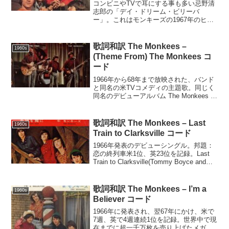
コンビニやTVで耳にする事も多い忌野清
志郎の「デイ・ドリーム・ビリーバ
ー」。これはモンキーズの1967年のヒッ
トシングル Daydream Believer のカバー
だが、その日本語詞はオリジナルの英詞
を翻訳したものではない。「目覚まし」
歌詞和訳 The Monkees –
1960s
「...
(Theme From) The Monkees コ
ード
1966年から68年まで放映された、バンド
と同名の米TVコメディの主題歌。同じく
同名のデビューアルバム The Monkees の
開始曲。(Theme From) The
Monkees(Tommy Boyce and Bobby
Hart...
歌詞和訳 The Monkees – Last
1960s
Train to Clarksville コード
1966年発表のデビューシングル。邦題：
恋の終列車米1位、英23位を記録。Last
Train to Clarksville(Tommy Boyce and
Bobby Hart)G7Take the last train to
Clark...
歌詞和訳 The Monkees – I’m a
1960s
Believer コード
1966年に発表され、翌67年にかけ、米で
7週、英で4週連続1位を記録。世界中で現
在までに超一千万枚を売り上げたメガヒ