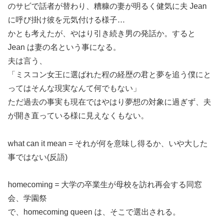
のサビで話者が替わり、糟糠の妻が明るく健気に夫 Jean
に呼び掛け彼を元気付ける様子…
かとも考えたが、やはり引き続き男の発話か。すると
Jean は妻の名という事になる。
夫は言う、
「ミスコン女王に選ばれた程の経歴の君と夢を追う僕にと
ってはそんな現実なんて何でもない」
ただ過去の事実も現在ではやはり夢想の対象に過ぎず、夫
が開き直っている様に見えなくもない。
what can it mean = それが何を意味し得るか、いや大した
事ではない(反語)
homecoming = 大学の卒業生が母校を訪れ再会する同窓
会、学園祭
で、homecoming queen は、そこで選出される。