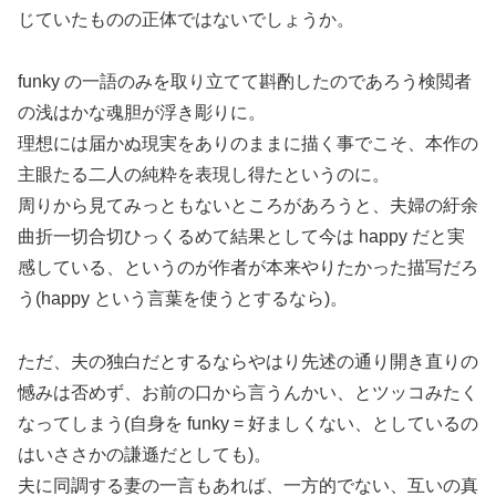
じていたものの正体ではないでしょうか。
funky の一語のみを取り立てて斟酌したのであろう検閲者
の浅はかな魂胆が浮き彫りに。
理想には届かぬ現実をありのままに描く事でこそ、本作の
主眼たる二人の純粋を表現し得たというのに。
周りから見てみっともないところがあろうと、夫婦の紆余
曲折一切合切ひっくるめて結果として今は happy だと実
感している、というのが作者が本来やりたかった描写だろ
う(happy という言葉を使うとするなら)。
ただ、夫の独白だとするならやはり先述の通り開き直りの
憾みは否めず、お前の口から言うんかい、とツッコみたく
なってしまう(自身を funky = 好ましくない、としているの
はいささかの謙遜だとしても)。
夫に同調する妻の一言もあれば、一方的でない、互いの真