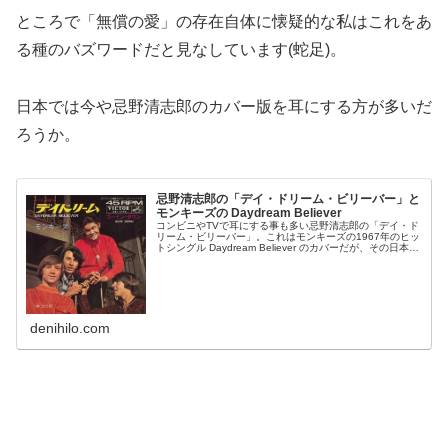
ところで「無償の愛」の存在自体に懐疑的な私はこれをあ
る種のバズワードだと見なしています(蛇足)。
日本では今や忌野清志郎のカバー版を耳にする方が多いだ
ろうか。
忌野清志郎の「デイ・ドリーム・ビリーバー」と
モンキーズの Daydream Believer
コンビニやTVで耳にする事も多い忌野清志郎の「デイ・ド
リーム・ビリーバー」。これはモンキーズの1967年のヒッ
トシングル Daydream Believer のカバーだが、その日本語
詞はオリジナルの英詞を翻訳したものではない。「目覚ま
し」「...
denihilo.com