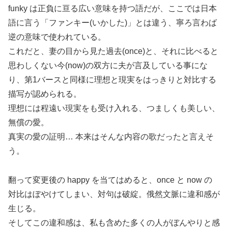
funky は正負に亘る広い意味を持つ語だが、ここでは日本
語に言う「ファンキー(いかした)」とは違う、寧ろ言わば
逆の意味で使われている。
これだと、妻の目から見た過去(once)と、それに比べると
思わしくない今(now)の双方に夫が言及している事にな
り、第1バースと同様に理想と現実をはっきりと対比する
描写が認められる。
理想には程遠い現実をも受け入れる、つましくも美しい、
無償の愛。
真実の愛の証明… 本来はそんな内容の歌だったと言えそ
う。
翻って変更後の happy を当てはめると、once と now の
対比はぼやけてしまい、対句は破綻。俄然文脈に違和感が
生じる。
そしてこの違和感は、私も含めた多くの人がぼんやりと感