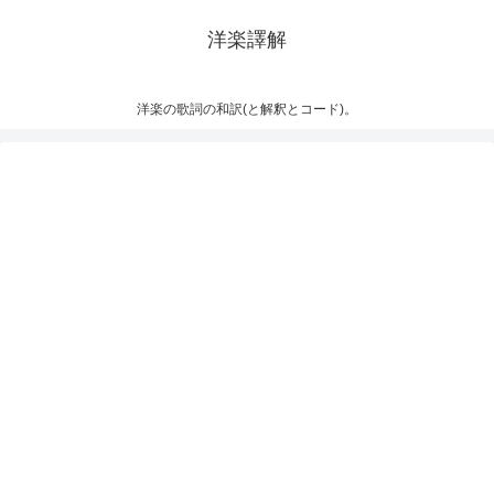
洋楽譯解
洋楽の歌詞の和訳(と解釈とコード)。