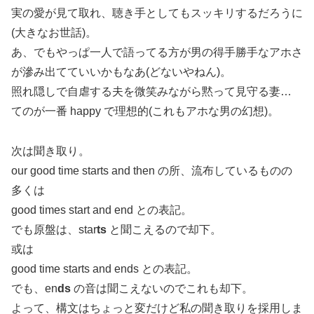
実の愛が見て取れ、聴き手としてもスッキリするだろうに
(大きなお世話)。
あ、でもやっぱ一人で語ってる方が男の得手勝手なアホさ
が滲み出てていいかもなあ(どないやねん)。
照れ隠しで自虐する夫を微笑みながら黙って見守る妻…
てのが一番 happy で理想的(これもアホな男の幻想)。
次は聞き取り。
our good time starts and then の所、流布しているものの
多くは
good times start and end との表記。
でも原盤は、star
ts
と聞こえるので却下。
或は
good time starts and ends との表記。
でも、en
ds
の音は聞こえないのでこれも却下。
よって、構文はちょっと変だけど私の聞き取りを採用しま