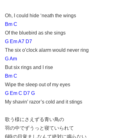
Oh, I could hide ‘neath the wings
Bm C
Of the bluebird as she sings
G Em A7 D7
The six o’clock alarm would never ring
G Am
But six rings and I rise
Bm C
Wipe the sleep out of my eyes
G Em C D7 G
My shavin’ razor’s cold and it stings
歌う様にさえずる青い鳥の
羽の中でずうっと寝ていられて
6時の目覚ましなんて絶対に鳴らない