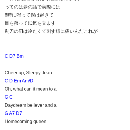
ってのは夢の話で実際には
6時に鳴って僕は起きて
目を擦って眠気を覚ます
剃刀の刃は冷たくて刺す様に痛いんだこれが
C D7 Bm
Cheer up, Sleepy Jean
C D Em Am/D
Oh, what can it mean to a
G C
Daydream believer and a
G A7 D7
Homecoming queen