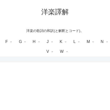
洋楽譯解
洋楽の歌詞の和訳(と解釈とコード)。
F
G
H
J
K
L
M
N
V
W