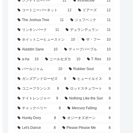
シンディローパー
12
Incesticide
12
コートニーバーネット
12
ドアーズ
12
The Joshua Tree
11
ジェフベック
11
リンキンパーク
11
デュランデュラン
11
ホイットニーヒューストン
10
ザ・フー
10
Aladdin Sane
10
ディープパープル
10
a-ha
10
ニールセダカ
10
T. Rex
10
パールジャム
10
Rubber Soul
9
ガンズアンドローゼズ
9
ヒューイルイス
9
コニーフランシス
9
ロッドスチュワート
9
ナイトレンジャー
9
Nothing Like the Sun
9
チャックベリー
8
Mercury Falling
8
Hunky Dory
8
オジーオズボーン
8
Let's Dance
8
Please Please Me
8