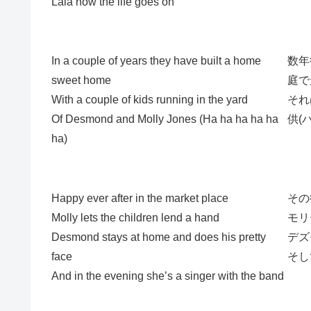
Lala how the life goes on
In a couple of years they have built a home
数年
sweet home
庭で
With a couple of kids running in the yard
それ
Of Desmond and Molly Jones (Ha ha ha ha ha
供(
ha)
Happy ever after in the market place
その
Molly lets the children lend a hand
モリ
Desmond stays at home and does his pretty
デズ
face
そし
And in the evening she’s a singer with the band