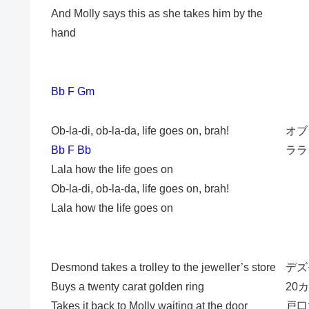
And Molly says this as she takes him by the
hand
Bb F Gm
Ob-la-di, ob-la-da, life goes on, brah!
オブ
Bb F Bb
ララ
Lala how the life goes on
Ob-la-di, ob-la-da, life goes on, brah!
Lala how the life goes on
Desmond takes a trolley to the jeweller’s store
デズ
Buys a twenty carat golden ring
20
Takes it back to Molly waiting at the door
戸口