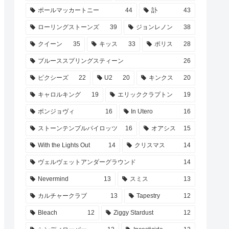
ポールマッカートニー
44
訃
43
ローリングストーンズ
39
ジョンレノン
38
クイーン
35
キッス
33
ポリス
28
ブルーススプリングスティーン
26
ピクシーズ
22
U2
20
キンクス
20
キャロルキング
19
エリッククラプトン
19
ボンジョヴィ
16
In Utero
16
ストーンテンプルパイロッツ
16
オアシス
15
With the Lights Out
14
クリスマス
14
ヴェルヴェットアンダーグラウンド
14
Nevermind
13
スミス
13
カルチャークラブ
13
Tapestry
12
Bleach
12
Ziggy Stardust
12