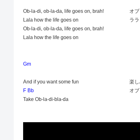
Ob-la-di, ob-la-da, life goes on, brah!
オブ
Lala how the life goes on
ララ
Ob-la-di, ob-la-da, life goes on, brah!
Lala how the life goes on
Gm
And if you want some fun
楽し
F Bb
オブ
Take Ob-la-di-bla-da