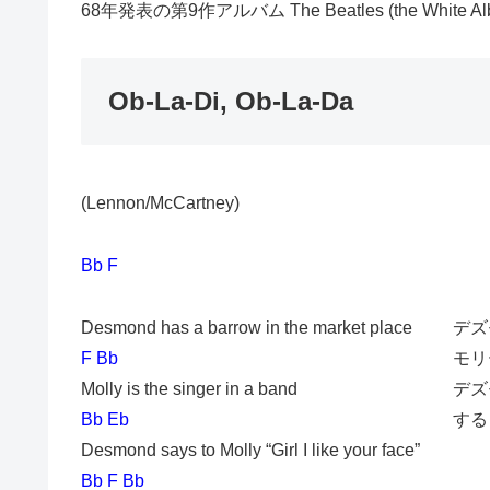
68年発表の第9作アルバム The Beatles (the White A
Ob-La-Di, Ob-La-Da
(Lennon/McCartney)
Bb F
Desmond has a barrow in the market place
デズ
F Bb
モリ
Molly is the singer in a band
デズ
Bb Eb
する
Desmond says to Molly “Girl I like your face”
Bb F Bb