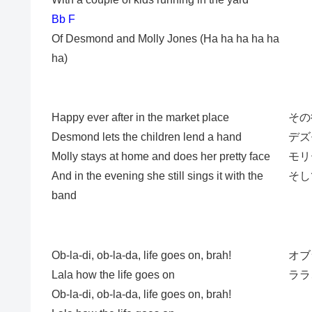
Bb F
Of Desmond and Molly Jones (Ha ha ha ha ha
ha)
Happy ever after in the market place
その
Desmond lets the children lend a hand
デズ
Molly stays at home and does her pretty face
モリ
And in the evening she still sings it with the
そし
band
Ob-la-di, ob-la-da, life goes on, brah!
オブ
Lala how the life goes on
ララ
Ob-la-di, ob-la-da, life goes on, brah!