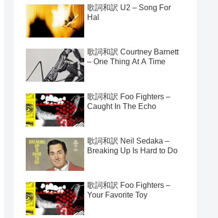
歌詞和訳 U2 – Song For
Hal
歌詞和訳 Courtney Barnett
– One Thing At A Time
歌詞和訳 Foo Fighters –
Caught In The Echo
歌詞和訳 Neil Sedaka –
Breaking Up Is Hard to Do
歌詞和訳 Foo Fighters –
Your Favorite Toy