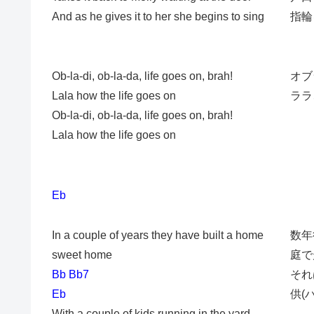
And as he gives it to her she begins to sing
指輪
Ob-la-di, ob-la-da, life goes on, brah!
オブ
Lala how the life goes on
ララ
Ob-la-di, ob-la-da, life goes on, brah!
Lala how the life goes on
Eb
In a couple of years they have built a home
数年
sweet home
庭で
Bb Bb7
それ
Eb
供(
With a couple of kids running in the yard