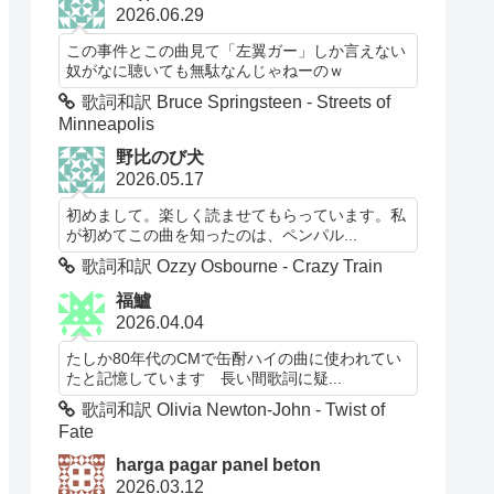
2026.06.29
この事件とこの曲見て「左翼ガー」しか言えない
奴がなに聴いても無駄なんじゃねーのｗ
歌詞和訳 Bruce Springsteen - Streets of
Minneapolis
野比のび犬
2026.05.17
初めまして。楽しく読ませてもらっています。私
が初めてこの曲を知ったのは、ペンパル...
歌詞和訳 Ozzy Osbourne - Crazy Train
福鱸
2026.04.04
たしか80年代のCMで缶酎ハイの曲に使われてい
たと記憶しています 長い間歌詞に疑...
歌詞和訳 Olivia Newton-John - Twist of
Fate
harga pagar panel beton
2026.03.12