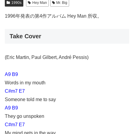
1990s
Hey Man
Mr. Big
1996年発表の第4作アルバム Hey Man 所収。
Take Cover
(Eric Martin, Paul Gilbert, André Pessis)
A9 B9
Words in my mouth
C#m7 E7
Someone told me to say
A9 B9
They go unspoken
C#m7 E7
My mind gets in the way