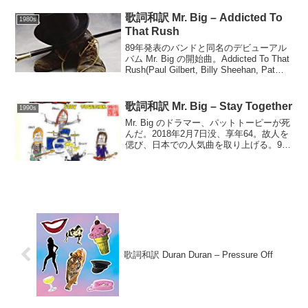
BbIt's ...
歌詞和訳 Mr. Big – Addicted To
1980s
That Rush
89年発表のバンドと同名のデビューアル
バム Mr. Big の開始曲。Addicted To That
Rush(Paul Gilbert, Billy Sheehan, Pat
Torpey)When I was a young boyM...
歌詞和訳 Mr. Big – Stay Together
1990s
Mr. Big のドラマー、パットトーピーが死
んだ。2018年2月7日没、享年64。故人を
偲び、日本での人気曲を取り上げる。96
年発表の Big Bigger Biggest: Greatest
Hits 所収。Stay Together(...
歌詞和訳 Duran Duran – Pressure Off