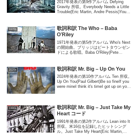
2017年発表の第9作アルバム Defying
Gravity 所収。Everybody Needs a Little
Trouble(Eric Martin, Andre Pessis)You
know the shit's gonna ...
歌詞和訳 The Who – Baba
1970s
O’Riley
1971年発表の第5作アルバム Who's Next
の開始曲。ブリッジはピートタウンゼン
ドによる歌唱。Baba O'Riley(Pete
Townshend)Out here in the fieldsI fight for
my mea...
歌詞和訳 Mr. Big – Up On You
2020s
2024年発表の第10作アルバム Ten 所収。
Up On You(Paul Gilbert)Be so fineIf you
were mineI think it's timeI got up on you
君が僕のものだったら素晴らしい...
歌詞和訳 Mr. Big – Just Take My
1990s
Heart コード
1991年発表の第2作アルバム Lean into It
所収。米16位を記録したヒットシング
ル。Just Take My Heart(Eric Martin,
André Pessis)Am F Am FGC5C Bb F