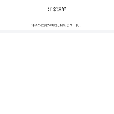
洋楽譯解
洋楽の歌詞の和訳(と解釈とコード)。