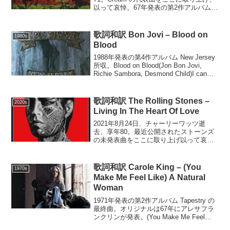
以って哀悼。67年発表の第2作アルバム
Disraeli Gears 所収。英25位、米5位を記
録したヒットシングル。Sunshine of...
歌詞和訳 Bon Jovi – Blood on
1980s
Blood
1988年発表の第4作アルバム New Jersey
所収。Blood on Blood(Jon Bon Jovi,
Richie Sambora, Desmond Child)I can
still rememberWhen I was ...
歌詞和訳 The Rolling Stones –
2020s
Living In The Heart Of Love
2021年8月24日、チャーリーワッツ逝
去、享年80。最近公開されたストーンズ
の未発表曲をここに取り上げ以って哀
悼。Living In The Heart Of
Love(Jagger/Richards)I'm living in the ...
歌詞和訳 Carole King – (You
1970s
Make Me Feel Like) A Natural
Woman
1971年発表の第2作アルバム Tapestry の
最終曲。オリジナルは67年にアレサフラ
ンクリンが発表。(You Make Me Feel
Like) A Natural Woman(Gerry Goffin,