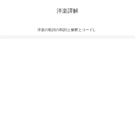
洋楽譯解
洋楽の歌詞の和訳(と解釈とコード)。