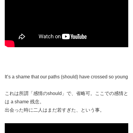
It’s a shame that our paths (should) have crossed so young
これは所謂「感情のshould」で、省略可。ここでの感情と
は a shame 残念。
出会った時に二人はまだ若すぎた、という事。