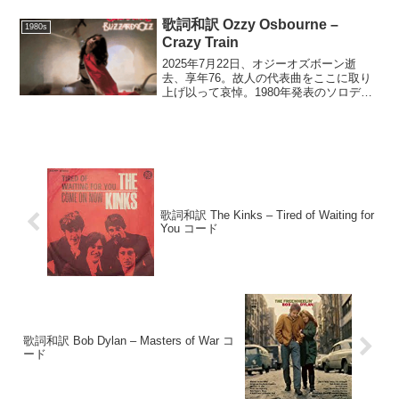
Carole King, ...
歌詞和訳 Ozzy Osbourne –
1980s
Crazy Train
2025年7月22日、オジーオズボーン逝
去、享年76。故人の代表曲をここに取り
上げ以って哀悼。1980年発表のソロデビ
ューアルバム Blizzard of Ozz 所収。
Crazy Train(Lyrics:Bob Daisley, Mus...
歌詞和訳 The Kinks – Tired of Waiting for
You コード
歌詞和訳 Bob Dylan – Masters of War コ
ード