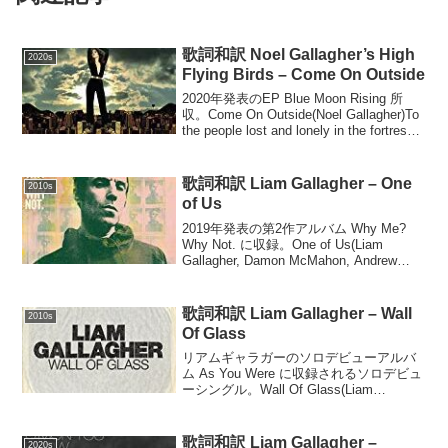
歌詞和訳 Noel Gallagher’s High
2020s
Flying Birds – Come On Outside
2020年発表のEP Blue Moon Rising 所
収。Come On Outside(Noel Gallagher)To
the people lost and lonely in the fortress
of your mind...
歌詞和訳 Liam Gallagher – One
2010s
of Us
2019年発表の第2作アルバム Why Me?
Why Not. に収録。One of Us(Liam
Gallagher, Damon McMahon, Andrew
Wyatt)Hey kid, did you know?Today 1...
歌詞和訳 Liam Gallagher – Wall
2010s
Of Glass
リアムギャラガーのソロデビューアルバ
ム As You Were に収録されるソロデビュ
ーシングル。Wall Of Glass(Liam
Gallagher, Greg Kurstin)You would keep
the secrets i...
歌詞和訳 Liam Gallagher –
2020s