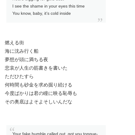
I see the shame in your eyes this time
You know, baby, it’s cold inside
燃える街
海に沈み行く船
夢想が頭に満ちる夜
悲哀が人生の筋書きを書いた
ただひたすら
何時間も砂金を求め掘り続ける
今度ばかりは君の瞳に映る恥辱も
その奥底はよそよそしいんだな
Your fake humble called out, got you tongue-