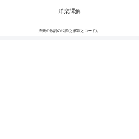
洋楽譯解
洋楽の歌詞の和訳(と解釈とコード)。