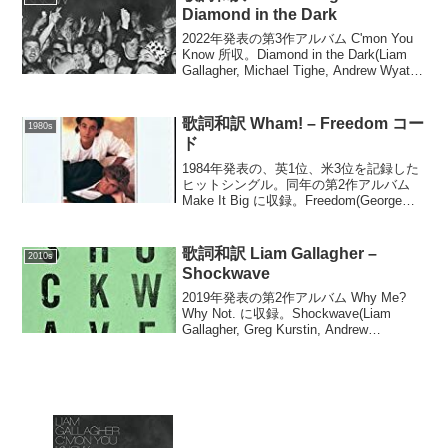
Diamond in the Dark
2022年発表の第3作アルバム C'mon You
Know 所収。Diamond in the Dark(Liam
Gallagher, Michael Tighe, Andrew Wyatt)I
left LA todayI'm on ...
歌詞和訳 Wham! – Freedom コー
1980s
ド
1984年発表の、英1位、米3位を記録した
ヒットシングル。同年の第2作アルバム
Make It Big に収録。Freedom(George
Michael)C C/E FDo do doWhoa whoa
whoaDo do do do ...
歌詞和訳 Liam Gallagher –
2010s
Shockwave
2019年発表の第2作アルバム Why Me?
Why Not. に収録。Shockwave(Liam
Gallagher, Greg Kurstin, Andrew
Wyatt)You sold me right up the river...