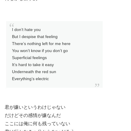
I don’t hate you
But I despise that feeling
There’s nothing left for me here
You won’t know if you don’t go
Superficial feelings
It’s hard to take it easy
Underneath the red sun
Everything’s electric
君が嫌いというわけじゃない
だけどその感情が嫌なんだ
ここには俺に何も残っていない