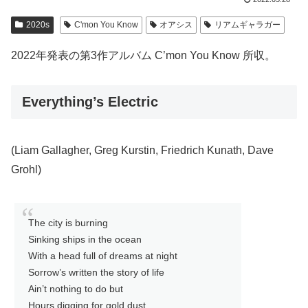
2020s
C'mon You Know
オアシス
リアムギャラガー
2022年発表の第3作アルバム C’mon You Know 所収。
Everything’s Electric
(Liam Gallagher, Greg Kurstin, Friedrich Kunath, Dave
Grohl)
The city is burning
Sinking ships in the ocean
With a head full of dreams at night
Sorrow’s written the story of life
Ain’t nothing to do but
Hours digging for gold dust