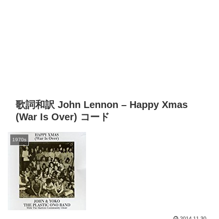
歌詞和訳 John Lennon – Happy Xmas
(War Is Over) コード
1970s
2014.11.30