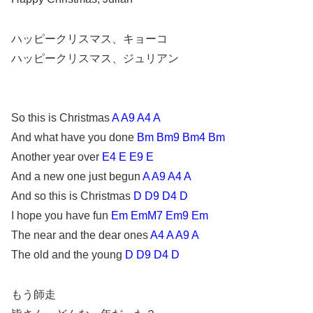
ハッピークリスマス、キョーコ
ハッピークリスマス、ジュリアン
So this is Christmas
A A9 A4 A
And what have you done
Bm Bm9 Bm4 Bm
Another year over
E4 E E9 E
And a new one just begun
A A9 A4 A
And so this is Christmas
D D9 D4 D
I hope you have fun
Em EmM7 Em9 Em
The near and the dear ones
A4 A A9 A
The old and the young
D D9 D4 D
もう師走