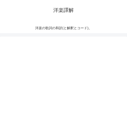
洋楽譯解
洋楽の歌詞の和訳(と解釈とコード)。