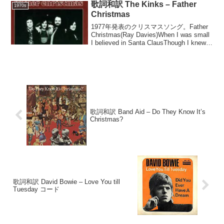
歌詞和訳 The Kinks – Father
1970s
Christmas
1977年発表のクリスマスソング。Father
Christmas(Ray Davies)When I was small
I believed in Santa ClausThough I knew it
was my dadAnd I ...
歌詞和訳 Band Aid – Do They Know It’s
Christmas?
歌詞和訳 David Bowie – Love You till
Tuesday コード