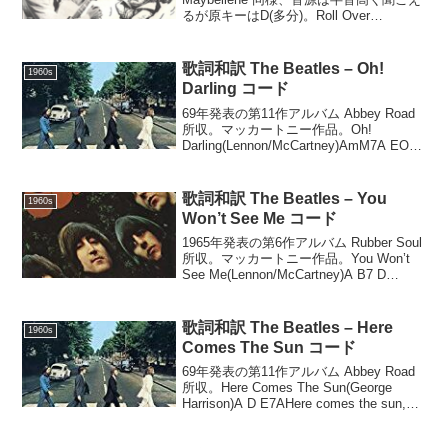
るが原キーはD(多分)。Roll Over
Beethoven(Chuck Berry)DWell I'mma
write a little letter...
歌詞和訳 The Beatles – Oh!
1960s
Darling コード
69年発表の第11作アルバム Abbey Road
所収。マッカートニー作品。Oh!
Darling(Lennon/McCartney)AmM7A EOh!
Darling, please believe meF#m DI'll
never...
歌詞和訳 The Beatles – You
1960s
Won’t See Me コード
1965年発表の第6作アルバム Rubber Soul
所収。マッカートニー作品。You Won’t
See Me(Lennon/McCartney)A B7 D
AWhen I call you up, your line's engag...
歌詞和訳 The Beatles – Here
1960s
Comes The Sun コード
69年発表の第11作アルバム Abbey Road
所収。Here Comes The Sun(George
Harrison)A D E7AHere comes the sun,
doo-dun doo-dooD B7Here comes...