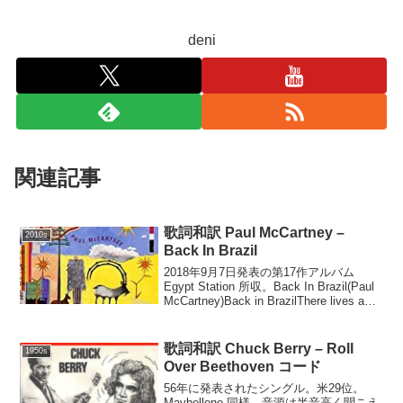
deni
関連記事
歌詞和訳 Paul McCartney –
2010s
Back In Brazil
2018年9月7日発表の第17作アルバム
Egypt Station 所収。Back In Brazil(Paul
McCartney)Back in BrazilThere lives a
girlDreams of the future...
歌詞和訳 Chuck Berry – Roll
1950s
Over Beethoven コード
56年に発表されたシングル。米29位。
Maybellene 同様、音源は半音高く聞こえ