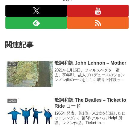
関連記事
歌詞和訳 John Lennon – Mother
1970s
2021年1月16日、フィルスペクター逝
去、享年81。故人プロデュースのジョン
レノン曲の一つをここに取り上げ以って
哀悼。1970年発表のデビュースタジオア
ルバム John Lennon/Plastic Ono Band の
開始曲。Mothe...
歌詞和訳 The Beatles – Ticket to
1960s
Ride コード
1965年発表、英1位、米1位を記録したヒ
ットシングル。第5作アルバム Help! 所
収。レノン作品。Ticket to
Ride(Lennon/McCartney)A Aadd9AI think
I'm going to be sadAI...