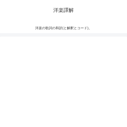
洋楽譯解
洋楽の歌詞の和訳(と解釈とコード)。