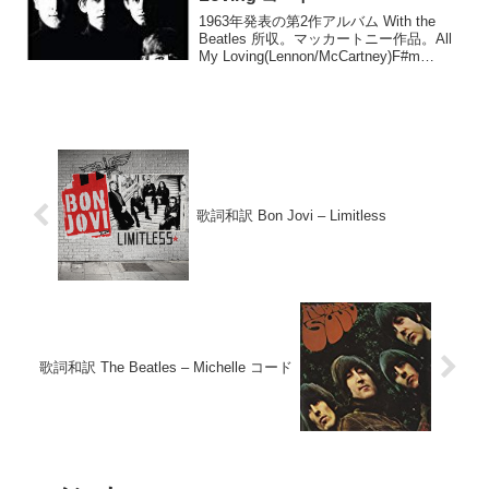
1963年発表の第2作アルバム With the
Beatles 所収。マッカートニー作品。All
My Loving(Lennon/McCartney)F#m
BClose your eyes and I'll kiss youE
C#m...
歌詞和訳 Bon Jovi – Limitless
歌詞和訳 The Beatles – Michelle コード