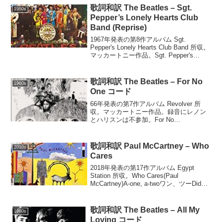
歌詞和訳 The Beatles – Sgt.
1960s
Pepper’s Lonely Hearts Club
Band (Reprise)
1967年発表の第8作アルバム Sgt.
Pepper's Lonely Hearts Club Band 所収。
マッカートニー作品。Sgt. Pepper's
Lonely Hearts Club Band (Reprise)
(Lenno...
歌詞和訳 The Beatles – For No
1960s
One コード
66年発表の第7作アルバム Revolver 所
収。マッカートニー作品。録音にレノン
とハリスンは不参加。For No
One(Lennon/McCartney)B D#m/A#Your
day breaks, your mind aches...
歌詞和訳 Paul McCartney – Who
2010s
Cares
2018年発表の第17作アルバム Egypt
Station 所収。Who Cares(Paul
McCartney)A-one, a-twoワン、ツーDid
you ever get hurt By the words people
sa...
歌詞和訳 The Beatles – All My
1960s
Loving コード