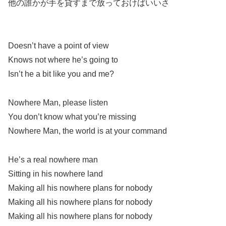
他の誰かが手を貸すまで放っておけばいいさ
Doesn’t have a point of view
Knows not where he’s going to
Isn’t he a bit like you and me?
Nowhere Man, please listen
You don’t know what you’re missing
Nowhere Man, the world is at your command
He’s a real nowhere man
Sitting in his nowhere land
Making all his nowhere plans for nobody
Making all his nowhere plans for nobody
Making all his nowhere plans for nobody