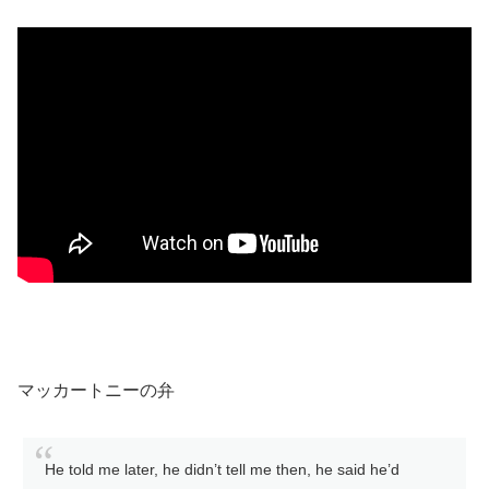
マッカートニーの弁
He told me later, he didn’t tell me then, he said he’d