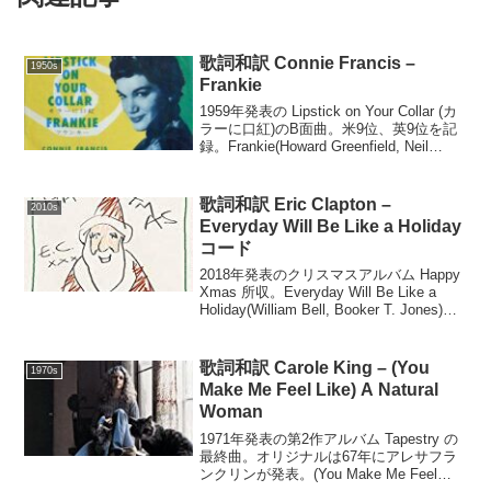
歌詞和訳 Connie Francis –
1950s
Frankie
1959年発表の Lipstick on Your Collar (カ
ラーに口紅)のB面曲。米9位、英9位を記
録。Frankie(Howard Greenfield, Neil
Sedaka)Frankie, wherever you ar...
歌詞和訳 Eric Clapton –
2010s
Everyday Will Be Like a Holiday
コード
2018年発表のクリスマスアルバム Happy
Xmas 所収。Everyday Will Be Like a
Holiday(William Bell, Booker T. Jones)D
AEvery day will be like ...
歌詞和訳 Carole King – (You
1970s
Make Me Feel Like) A Natural
Woman
1971年発表の第2作アルバム Tapestry の
最終曲。オリジナルは67年にアレサフラ
ンクリンが発表。(You Make Me Feel