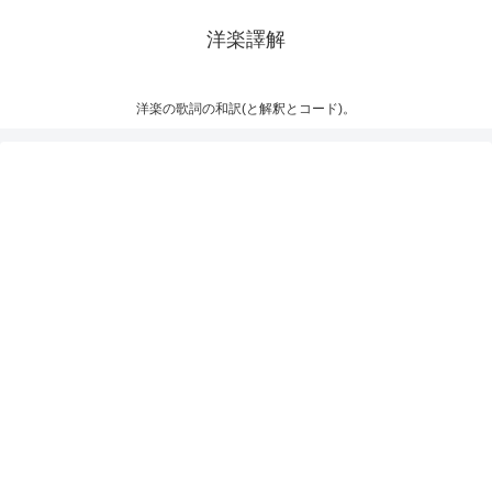
洋楽譯解
洋楽の歌詞の和訳(と解釈とコード)。