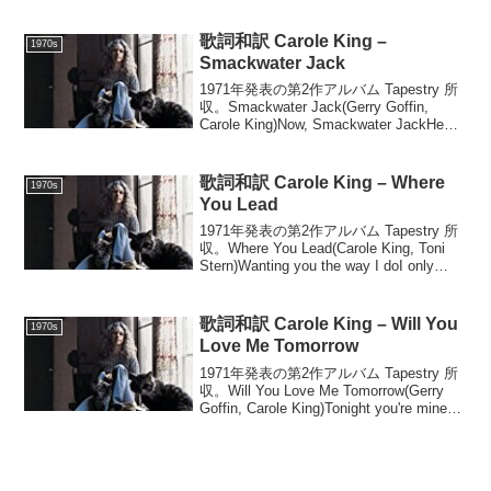
Like) A Natural Woman(Gerry Goffin,
Carole King, ...
歌詞和訳 Carole King –
1970s
Smackwater Jack
1971年発表の第2作アルバム Tapestry 所
収。Smackwater Jack(Gerry Goffin,
Carole King)Now, Smackwater JackHe
bought a shotgunCause he wa...
歌詞和訳 Carole King – Where
1970s
You Lead
1971年発表の第2作アルバム Tapestry 所
収。Where You Lead(Carole King, Toni
Stern)Wanting you the way I doI only
wanna be with youAnd I...
歌詞和訳 Carole King – Will You
1970s
Love Me Tomorrow
1971年発表の第2作アルバム Tapestry 所
収。Will You Love Me Tomorrow(Gerry
Goffin, Carole King)Tonight you're mine
completelyYou give y...