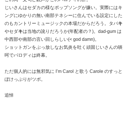
じいさんはセダカの様なポップソングが嫌い。実際にはキ
ングにゆかりの無い南部テネシーに住んでいる設定にした
のもカントリーミュージックの本場だからだろう。タバ
キ
やセダ
キ
は当地の訛りだろうか(年配者の？)。dad-gum は
中西部や南部の言い回しらしい(< god damn)。
ショットガンをぶっ放しなお気炎を吐く頑固じいさんの啖
呵でパロディは終幕。
ただ個人的には無邪気に I’m Carol と歌う Carole のすっと
ぼけっぷりがツボ。
追悼