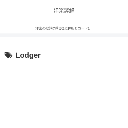
洋楽譯解
洋楽の歌詞の和訳(と解釈とコード)。
Lodger