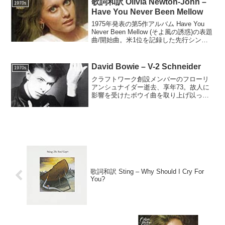
歌詞和訳 Olivia Newton-John –
1970s
Have You Never Been Mellow
1975年発表の第5作アルバム Have You
Never Been Mellow (そよ風の誘惑)の表題
曲/開始曲。米1位を記録した先行シング
ル。Have You Never Been Mellow(John
Farrar)There ...
David Bowie – V-2 Schneider
1970s
クラフトワーク創設メンバーのフローリ
アンシュナイダー逝去、享年73。故人に
影響を受けたボウイ曲を取り上げ以って
哀悼。1977年発表の第12作アルバム
"Heroes" 所収。V-2 Schneider(David
Bowie)V-2 Sch...
歌詞和訳 Sting – Why Should I Cry For
You?