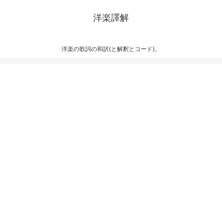
洋楽譯解
洋楽の歌詞の和訳(と解釈とコード)。