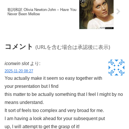
歌詞和訳 Olivia Newton-John – Have You
Never Been Mellow
コメント
(URLを含む場合は承認後に表示)
iconwin slot
より:
2025-11-20 08:27
You actually make it seem so easy together with
your presentation but I find
this matter to be actually something that I feel I might by no
means understand.
It sort of feels too complex and very broad for me.
I am having a look ahead for your subsequent put
up, I will attempt to get the grasp of it!