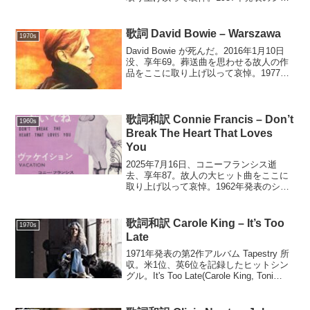
グル。米21位、英10位を記録。
Lucille(Albert Collins, Little Richard)C F
C...
歌詞 David Bowie – Warszawa
1970s
David Bowie が死んだ。2016年1月10日
没、享年69。葬送曲を思わせる故人の作
品をここに取り上げ以って哀悼。1977年
発表の第11作アルバム Low 所収。コンサ
ート開演前の曲として多用された。
Warszawa(David B...
歌詞和訳 Connie Francis – Don’t
1960s
Break The Heart That Loves
You
2025年7月16日、コニーフランシス逝
去、享年87。故人の大ヒット曲をここに
取り上げ以って哀悼。1962年発表のシン
グル。米1位を記録。Don't Break The
Heart That Loves You(Benny Davis, M...
歌詞和訳 Carole King – It’s Too
1970s
Late
1971年発表の第2作アルバム Tapestry 所
収。米1位、英6位を記録したヒットシン
グル。It's Too Late(Carole King, Toni
Stern)Stayed in bed all morning just to ...