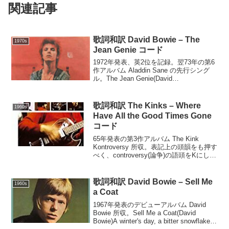
関連記事
歌詞和訳 David Bowie – The
1970s
Jean Genie コード
1972年発表、英2位を記録。翌73年の第6
作アルバム Aladdin Sane の先行シング
ル。The Jean Genie(David
Bowie)E A
E AA small Jean Genie
snuck ...
歌詞和訳 The Kinks – Where
1960s
Have All the Good Times Gone
コード
65年発表の第3作アルバム The Kink
Kontroversy 所収。表記上の頭韻をも押す
べく、controversy(論争)の語頭をKにして
ある。Where Have All the Good Times
Gone(Ray Davi...
歌詞和訳 David Bowie – Sell Me
1960s
a Coat
1967年発表のデビューアルバム David
Bowie 所収。Sell Me a Coat(David
Bowie)A winter's day, a bitter snowflake