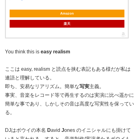
Amazon
楽天
You think this is
easy realism
ここは easy, realism と読点を挟む表記もある様だが私は
連語と理解している。
即ち、安易なリアリズム。簡単な
写実
主義。
事実、音楽をレコード等で再生するのは実演に比べ遥かに
簡単な事であり、しかしその音は高度な写実性を保ってい
る。
DJはボウイの本名
D
avid
J
ones のイニシャルにも掛けて
いると言われる。すると、音楽制作/実演者たるボウイも