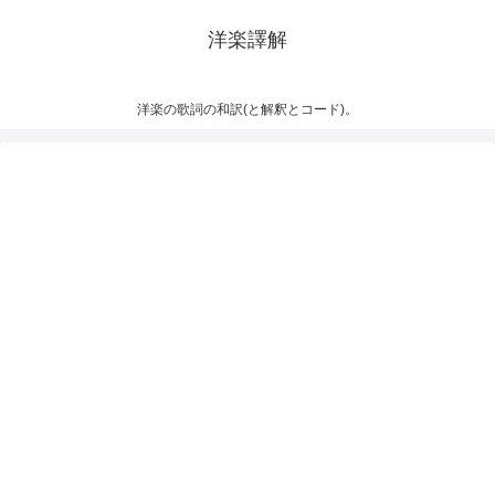
洋楽譯解
洋楽の歌詞の和訳(と解釈とコード)。