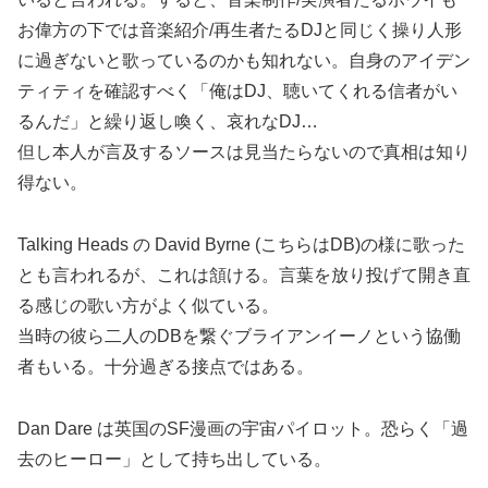
お偉方の下では音楽紹介/再生者たるDJと同じく操り人形
に過ぎないと歌っているのかも知れない。自身のアイデン
ティティを確認すべく「俺はDJ、聴いてくれる信者がい
るんだ」と繰り返し喚く、哀れなDJ…
但し本人が言及するソースは見当たらないので真相は知り
得ない。
Talking Heads の David Byrne (こちらはDB)の様に歌った
とも言われるが、これは頷ける。言葉を放り投げて開き直
る感じの歌い方がよく似ている。
当時の彼ら二人のDBを繋ぐブライアンイーノという協働
者もいる。十分過ぎる接点ではある。
Dan Dare は英国のSF漫画の宇宙パイロット。恐らく「過
去のヒーロー」として持ち出している。