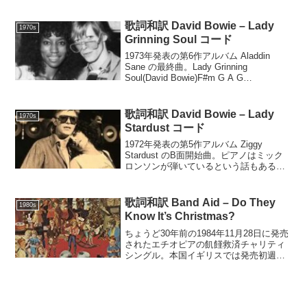
on my faceMy summer girl t...
歌詞和訳 David Bowie – Lady
1970s
Grinning Soul コード
1973年発表の第6作アルバム Aladdin
Sane の最終曲。Lady Grinning
Soul(David Bowie)F#m G A G
F#mF#mShe'll come, she'll goGShe'll lay
belie...
歌詞和訳 David Bowie – Lady
1970s
Stardust コード
1972年発表の第5作アルバム Ziggy
Stardust のB面開始曲。ピアノはミック
ロンソンが弾いているという話もあるが
ボウイ本人では。Lady Stardust(David
Bowie)A E A EA C# F#m F#m/E D...
歌詞和訳 Band Aid – Do They
1980s
Know It’s Christmas?
ちょうど30年前の1984年11月28日に発売
されたエチオピアの飢饉救済チャリティ
シングル。本国イギリスでは発売初週だ
けで百万枚を売り上げ、年内には三百万
枚を超え、5週連続1位を記録する大ヒッ
トとなった。もう一つの本国アイルラン
ドを始め、多...