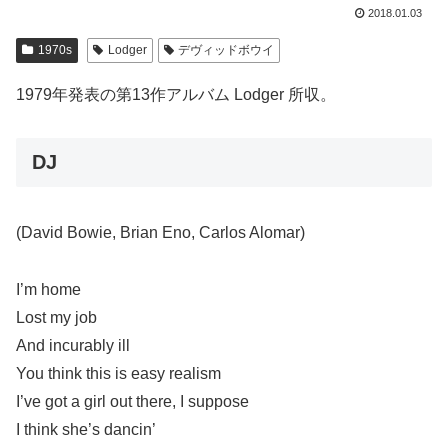
2018.01.03
1970s
Lodger
デヴィッドボウイ
1979年発表の第13作アルバム Lodger 所収。
DJ
(David Bowie, Brian Eno, Carlos Alomar)
I’m home
Lost my job
And incurably ill
You think this is easy realism
I’ve got a girl out there, I suppose
I think she’s dancin’