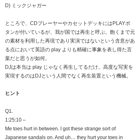
D) ミックジャガー
ところで、CDプレーヤーやカセットデッキにはPLAYボ
タンが付いているが、我が国では再生と呼ぶ。飽くまで元
の素材を利用した再現であり実演ではないという含意があ
る点において英語の play よりも精確に事象を表し得た言
葉だと思うが如何。
DJは本当は play じゃなく再生してるだけ。高度な写実を
実現するのはDJという人間でなく再生装置という機械。
ヒント
Q1.
1:25:10 –
Me toes hurt in between. I got these strange sort of
Japanese sandals on. And uh… they hurt your toes in