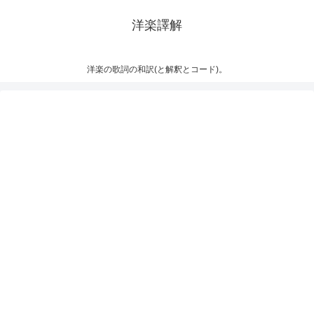
洋楽譯解
洋楽の歌詞の和訳(と解釈とコード)。