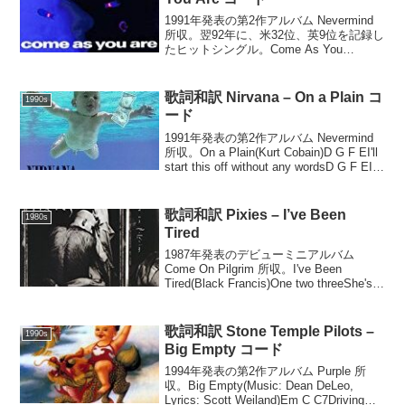
1991年発表の第2作アルバム Nevermind
所収。翌92年に、米32位、英9位を記録し
たヒットシングル。Come As You
Are(Kurt Cobain)Em - DEm DCome as
you are, as you we...
歌詞和訳 Nirvana – On a Plain コ
1990s
ード
1991年発表の第2作アルバム Nevermind
所収。On a Plain(Kurt Cobain)D G F EI'll
start this off without any wordsD G F EI
got so high I s...
歌詞和訳 Pixies – I’ve Been
1980s
Tired
1987年発表のデビューミニアルバム
Come On Pilgrim 所収。I've Been
Tired(Black Francis)One two threeShe's a
real left winger cause she been...
歌詞和訳 Stone Temple Pilots –
1990s
Big Empty コード
1994年発表の第2作アルバム Purple 所
収。Big Empty(Music: Dean DeLeo,
Lyrics: Scott Weiland)Em C C7Driving