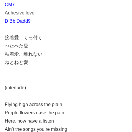
CM7
Adhesive love
D Bb Dadd9
接着愛、くっ付く
べたべた愛
粘着愛、離れない
ねとねと愛
(interlude)
Flying high across the plain
Purple flowers ease the pain
Here, now have a listen
Ain’t the songs you’re missing