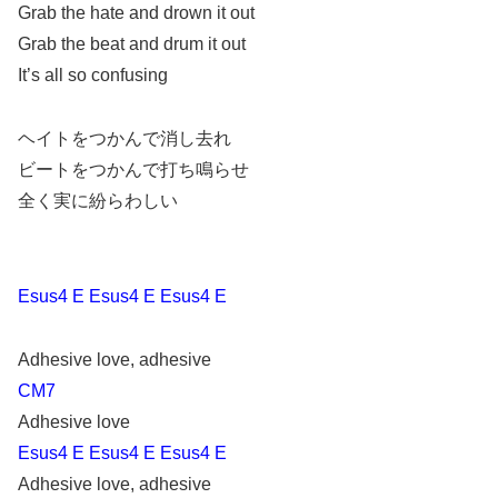
Grab the hate and drown it out
Grab the beat and drum it out
It’s all so confusing
ヘイトをつかんで消し去れ
ビートをつかんで打ち鳴らせ
全く実に紛らわしい
Esus4 E Esus4 E Esus4 E
Adhesive love, adhesive
CM7
Adhesive love
Esus4 E Esus4 E Esus4 E
Adhesive love, adhesive