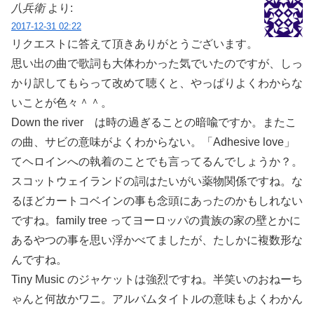
八兵衛
より:
2017-12-31 02:22
リクエストに答えて頂きありがとうございます。
思い出の曲で歌詞も大体わかった気でいたのですが、しっ
かり訳してもらって改めて聴くと、やっぱりよくわからな
いことが色々＾＾。
Down the river は時の過ぎることの暗喩ですか。またこ
の曲、サビの意味がよくわからない。「Adhesive love」
てヘロインへの執着のことでも言ってるんでしょうか？。
スコットウェイランドの詞はたいがい薬物関係ですね。な
るほどカートコベインの事も念頭にあったのかもしれない
ですね。family tree ってヨーロッパの貴族の家の壁とかに
あるやつの事を思い浮かべてましたが、たしかに複数形な
んですね。
Tiny Music のジャケットは強烈ですね。半笑いのおねーち
ゃんと何故かワニ。アルバムタイトルの意味もよくわかん