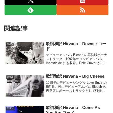
関連記事
歌詞和訳 Nirvana – Downer コー
1980s
ド
デビューアルバム Bleach の再発版ボーナ
ストラック。1992年のコンピアルバム
Incesticide にも収録。Dale Crover がドラ
ムを叩く。Downer(Kurt Cobain)Eb BEb
BPortray since...
歌詞和訳 Nirvana – Big Cheese
1980s
1988年のデビューシングル Love Buzz の
B面曲。後にデビューアルバム Bleach の
再発版にボーナストラックとして収録。
Big Cheese(Kurt Cobain, Krist
Novoselic)Big cheese, m...
歌詞和訳 Nirvana – Come As
1990s
You Are コード