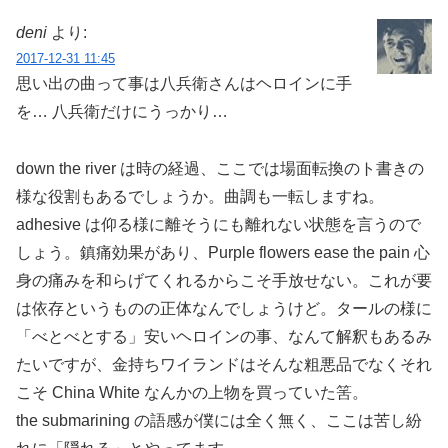
deni
より:
2017-12-31 11:45
思い出の曲って事は八兵衛さんはヘロインに手
を… 八兵衛だけにうっかり…
down the river は時の経過、ここでは場面転換のト書きの
様な役割もあるでしょうか。曲調も一転しますね。
adhesive は仰る様に離そうにも離れない状態を言うので
しょう。鎮痛効果があり、Purple flowers ease the pain 心
身の痛みを和らげてくれるからこそ手放せない。これが要
は依存というものの正体なんでしょうけど。タールの様に
「べとべとする」安いヘロインの事、なんて解釈もあるみ
たいですが、金持ちワイランドはそんな粗悪品でなくそれ
こそ China White なんかの上物を買っていた筈。
the submarining の語感が僕には全く無く、ここは苦し紛