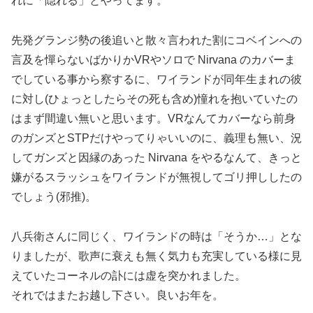
れに「隠れる」とやってます。
先発グランジ勢の後追いと散々言われた割にコベインへの
言及を憚らないばかりかVRやソロで Nirvana のカバーま
でしている事から察するに、ワイランドが同年生まれの彼
に対し(ひょっとしたらその死も含め)憧れを抱いていたの
はまず間違い無いと思います。VRなんてカバーなら前身
のガンズとSTPだけやってりゃいいのに、義理も無い、況
してガンズと因縁のあった Nirvana をやるなんて、きっと
嫌がるスラッシュをワイランドが無視してゴリ押ししたの
でしょう(邪推)。
八兵衛さんに同じく、ワイランドの時は「そうか…」とな
りましたが、歌声に衰えも無く気力も充実している様に見
えていたコーネルの訃には虚を突かれました。
それではまたお越し下さい。良いお年を。