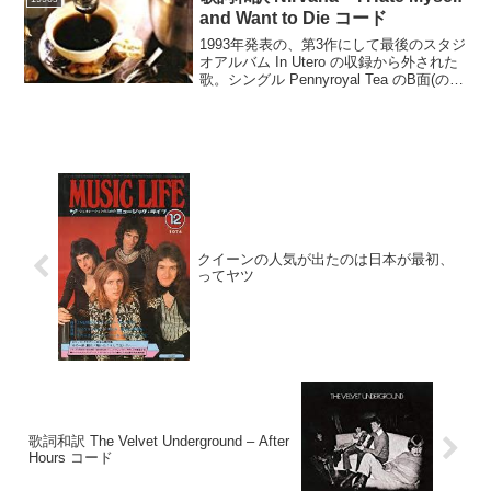
and Want to Die コード
1993年発表の、第3作にして最後のスタジ
オアルバム In Utero の収録から外された
歌。シングル Pennyroyal Tea のB面(の予
定だった)。I Hate Myself and Want to
Die(Kurt Cobain...
クイーンの人気が出たのは日本が最初、
ってヤツ
歌詞和訳 The Velvet Underground – After
Hours コード