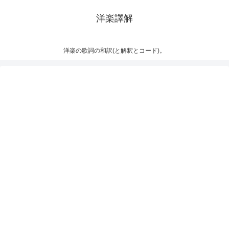
洋楽譯解
洋楽の歌詞の和訳(と解釈とコード)。