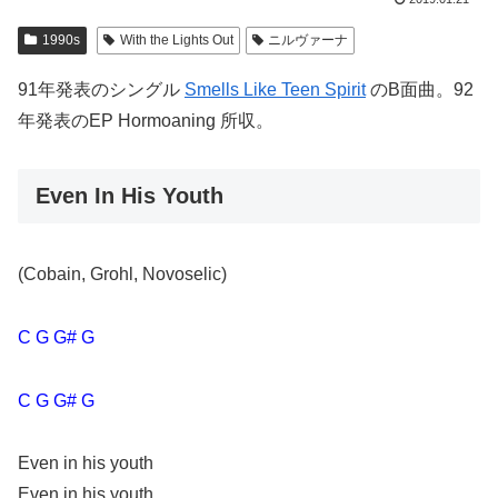
1990s
With the Lights Out
ニルヴァーナ
91年発表のシングル
Smells Like Teen Spirit
のB面曲。92
年発表のEP Hormoaning 所収。
Even In His Youth
(Cobain, Grohl, Novoselic)
C G G# G
C G G# G
Even in his youth
Even in his youth