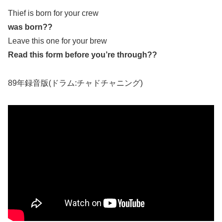
Thief is born for your crew
was born??
Leave this one for your brew
Read this form before you’re through??
89年録音版(ドラム:チャドチャニング)