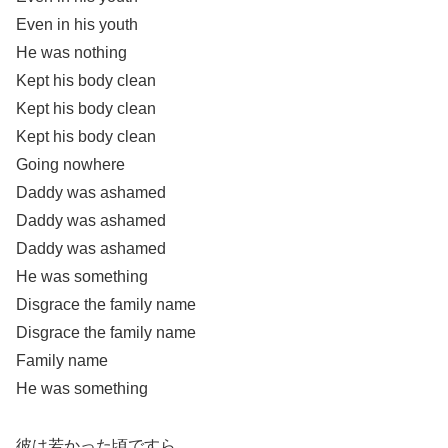
Even in his youth
He was nothing
Kept his body clean
Kept his body clean
Kept his body clean
Going nowhere
Daddy was ashamed
Daddy was ashamed
Daddy was ashamed
He was something
Disgrace the family name
Disgrace the family name
Family name
He was something
彼は若かった頃ですら