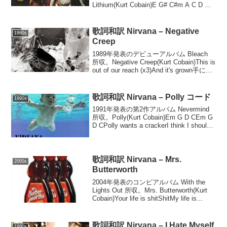
Lithium(Kurt Cobain)E G# C#m A C D B
D(verse 1)E G# C#m AI'm so happy
caus...
歌詞和訳 Nirvana – Negative
1980s
Creep
1989年発表のデビューアルバム Bleach
所収。Negative Creep(Kurt Cobain)This is
out of our reach (x3)And it's grown手に負
えないもういい大人だしThis is g...
歌詞和訳 Nirvana – Polly コード
1990s
1991年発表の第2作アルバム Nevermind
所収。Polly(Kurt Cobain)Em G D CEm G
D CPolly wants a crackerI think I should
get off her firstI ...
歌詞和訳 Nirvana – Mrs.
2000s
Butterworth
2004年発表のコンピアルバム With the
Lights Out 所収。Mrs. Butterworth(Kurt
Cobain)Your life is shitShitMy life is
bogusBullYour life i...
歌詞和訳 Nirvana – I Hate Myself
1990s