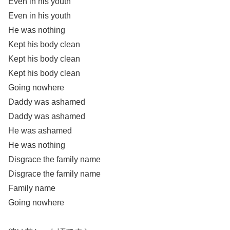
Even in his youth
Even in his youth
He was nothing
Kept his body clean
Kept his body clean
Kept his body clean
Going nowhere
Daddy was ashamed
Daddy was ashamed
He was ashamed
He was nothing
Disgrace the family name
Disgrace the family name
Family name
Going nowhere