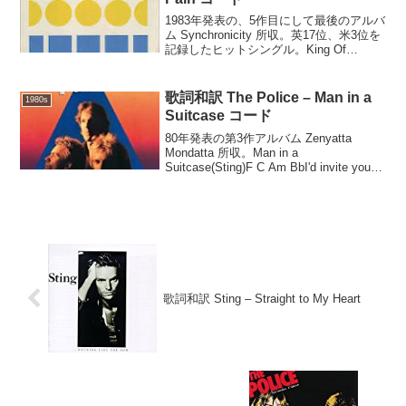
1983年発表の、5作目にして最後のアルバ
ム Synchronicity 所収。英17位、米3位を
記録したヒットシングル。King Of
Pain(Sting)Bm ABm A Bm A Bm A Bm
AThere's a little ...
歌詞和訳 The Police – Man in a
1980s
Suitcase コード
80年発表の第3作アルバム Zenyatta
Mondatta 所収。Man in a
Suitcase(Sting)F C Am BbI'd invite you
back to my placeIt's only mine becaus...
歌詞和訳 Sting – Straight to My Heart