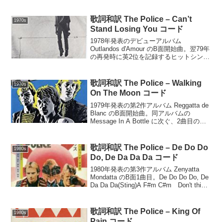
A Bottle(Sting)C#madd9 Aadd9 Badd9
F#madd9 (...
歌詞和訳 The Police – Can’t
1970s
Stand Losing You コード
1978年発表のデビューアルバム
Outlandos d'Amour のB面開始曲。翌79年
の再発時に英2位を記録するヒットシング
ル。Can't Stand Losing You(Sting)Dm
Gm Dm Gm Dm Gm Dm GmD...
歌詞和訳 The Police – Walking
1970s
On The Moon コード
1979年発表の第2作アルバム Reggatta de
Blanc のB面開始曲。同アルバムの
Message In A Bottle に次ぐ、2曲目の英1
位ヒットシングル。Walking On The
Moon(Sting)(G7sus4...
歌詞和訳 The Police – De Do Do
1980s
Do, De Da Da Da コード
1980年発表の第3作アルバム Zenyatta
Mondatta のB面1曲目。De Do Do Do, De
Da Da Da(Sting)A F#m C#m Don't think
me unkindA F#m C#m Words a...
歌詞和訳 The Police – King Of
1980s
Pain コード