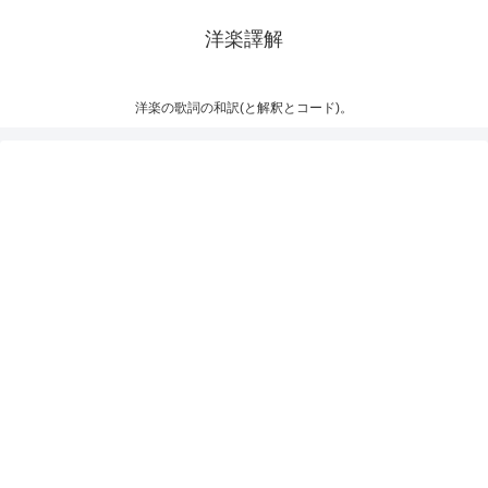
洋楽譯解
洋楽の歌詞の和訳(と解釈とコード)。