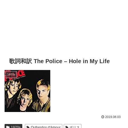
歌詞和訳 The Police – Hole in My Life
1970s
2019.08.03
1970s
Outlandos d'Amour
ポリス