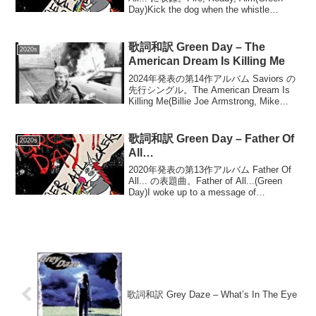
Day)Kick the dog when the whistle
blowsYou’re a liarFeed th...
歌詞和訳 Green Day – The
2020s
American Dream Is Killing Me
2024年発表の第14作アルバム Saviors の
先行シングル。The American Dream Is
Killing Me(Billie Joe Armstrong, Mike
Dirnt)The American dream is...
歌詞和訳 Green Day – Father Of
2020s
All…
2020年発表の第13作アルバム Father Of
All... の表題曲。Father of All...(Green
Day)I woke up to a message of
loveChoking up on the smoke ...
歌詞和訳 Grey Daze – What’s In The Eye