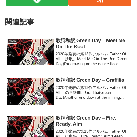
関連記事
歌詞和訳 Green Day – Meet Me
2020s
On The Roof
2020年発表の第13作アルバム Father Of
All... 所収。Meet Me On The Roof(Green
Day)I'm crawling on the dance floor
(Dance floor)I think ...
歌詞和訳 Green Day – Graffitia
2020s
2020年発表の第13作アルバム Father Of
All... の最終曲。Graffitia(Green
Day)Another one down at the mining
townBreakin' it down for the l...
歌詞和訳 Green Day – Fire,
2020s
Ready, Aim
2020年発表の第13作アルバム Father Of
All... に収録。Fire, Ready, Aim(Green