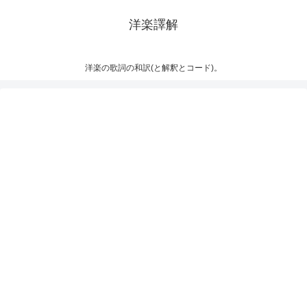
洋楽譯解
洋楽の歌詞の和訳(と解釈とコード)。