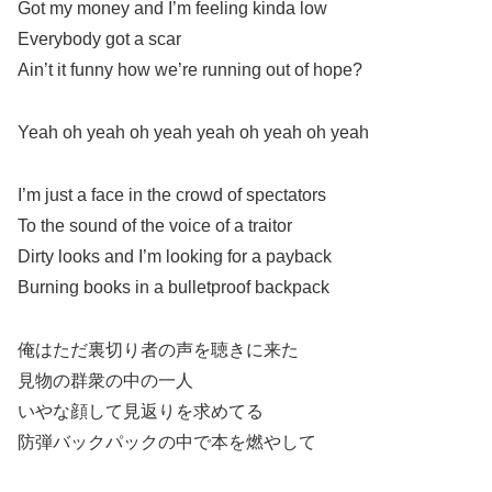
Got my money and I’m feeling kinda low
Everybody got a scar
Ain’t it funny how we’re running out of hope?
Yeah oh yeah oh yeah yeah oh yeah oh yeah
I’m just a face in the crowd of spectators
To the sound of the voice of a traitor
Dirty looks and I’m looking for a payback
Burning books in a bulletproof backpack
俺はただ裏切り者の声を聴きに来た
見物の群衆の中の一人
いやな顔して見返りを求めてる
防弾バックパックの中で本を燃やして