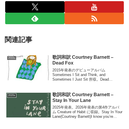
関連記事
歌詞和訳 Courtney Barnett –
2010s
Dead Fox
2015年発表のデビューアルバム
Sometimes I Sit and Think, and
Sometimes I Just Sit 所収。Dead
Fox(Courtney Barnett)Jen insists that we
bu...
歌詞和訳 Courtney Barnett –
2020s
Stay In Your Lane
2025年発表。2026年発表の第4作アルバ
ム Creature of Habit に収録。Stay In Your
Lane(Courtney Barnett)I know you’re
trying to help meI know y...