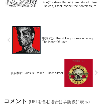
You(Courtney Barnett)I feel stupid, I feel
useless, I feel insaneI feel toothless, man
yo...
歌詞和訳 The Rolling Stones – Living In
The Heart Of Love
歌詞和訳 Guns N’ Roses – Hard Skool
コメント
(URLを含む場合は承認後に表示)