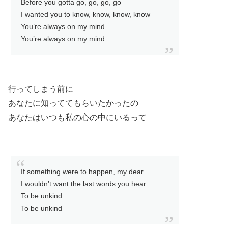
Before you gotta go, go, go, go
I wanted you to know, know, know, know
You’re always on my mind
You’re always on my mind
行ってしまう前に
あなたに知っててもらいたかったの
あなたはいつも私の心の中にいるって
If something were to happen, my dear
I wouldn’t want the last words you hear
To be unkind
To be unkind