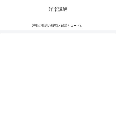
洋楽譯解
洋楽の歌詞の和訳(と解釈とコード)。