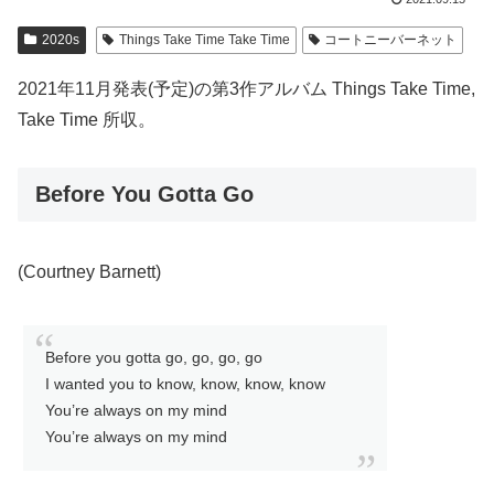
2020s
Things Take Time Take Time
コートニーバーネット
2021年11月発表(予定)の第3作アルバム Things Take Time,
Take Time 所収。
Before You Gotta Go
(Courtney Barnett)
Before you gotta go, go, go, go
I wanted you to know, know, know, know
You’re always on my mind
You’re always on my mind