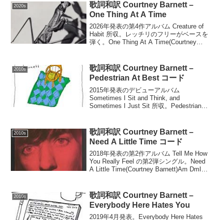
歌詞和訳 Courtney Barnett –
2020s
One Thing At A Time
2026年発表の第4作アルバム Creature of
Habit 所収。レッチリのフリーがベースを
弾く。One Thing At A Time(Courtney
Barnett)I don't know where to startWhe...
歌詞和訳 Courtney Barnett –
2010s
Pedestrian At Best コード
2015年発表のデビューアルバム
Sometimes I Sit and Think, and
Sometimes I Just Sit 所収。Pedestrian
At Best(Courtney Barnett)F# E F# E F#...
歌詞和訳 Courtney Barnett –
2010s
Need A Little Time コード
2018年発表の第2作アルバム Tell Me How
You Really Feel の第2弾シングル。Need
A Little Time(Courtney Barnett)Am DmI
don't know a lot about y...
歌詞和訳 Courtney Barnett –
2010s
Everybody Here Hates You
2019年4月発表。Everybody Here Hates