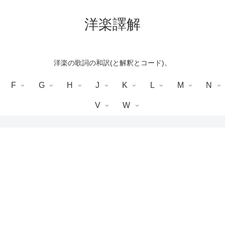
洋楽譯解
洋楽の歌詞の和訳(と解釈とコード)。
F
G
H
J
K
L
M
N
V
W