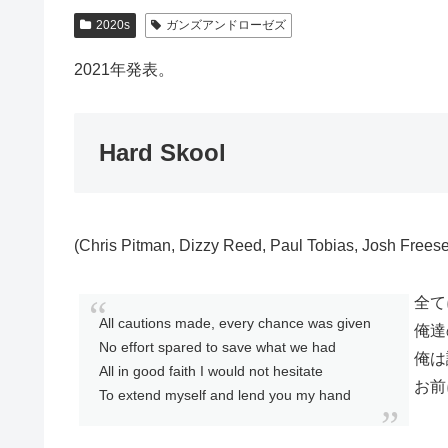
2020s
ガンズアンドローゼズ
2021年発表。
Hard Skool
(Chris Pitman, Dizzy Reed, Paul Tobias, Josh Frees
全て
All cautions made, every chance was given
俺達
No effort spared to save what we had
俺は
All in good faith I would not hesitate
お前
To extend myself and lend you my hand