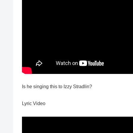
Is he singing this to Izzy Stradlin?
Lyric Video