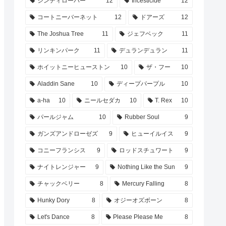
シンディローパー
12
Incesticide
12
コートニーバーネット
12
ドアーズ
12
The Joshua Tree
11
ジェフベック
11
リンキンパーク
11
デュランデュラン
11
ホイットニーヒューストン
10
ザ・フー
10
Aladdin Sane
10
ディープパープル
10
a-ha
10
ニールセダカ
10
T. Rex
10
パールジャム
10
Rubber Soul
9
ガンズアンドローゼズ
9
ヒューイルイス
9
コニーフランシス
9
ロッドスチュワート
9
ナイトレンジャー
9
Nothing Like the Sun
9
チャックベリー
8
Mercury Falling
8
Hunky Dory
8
オジーオズボーン
8
Let's Dance
8
Please Please Me
8