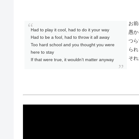
お前
Had to play it cool, had to do it your way
愚か
Had to be a fool, had to throw it all away
つら
Too hard school and you thought you were
られ
here to stay
それ
If that were true, it wouldn’t matter anyway