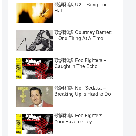
歌詞和訳 U2 – Song For
Hal
歌詞和訳 Courtney Barnett
– One Thing At A Time
歌詞和訳 Foo Fighters –
Caught In The Echo
歌詞和訳 Neil Sedaka –
Breaking Up Is Hard to Do
歌詞和訳 Foo Fighters –
Your Favorite Toy