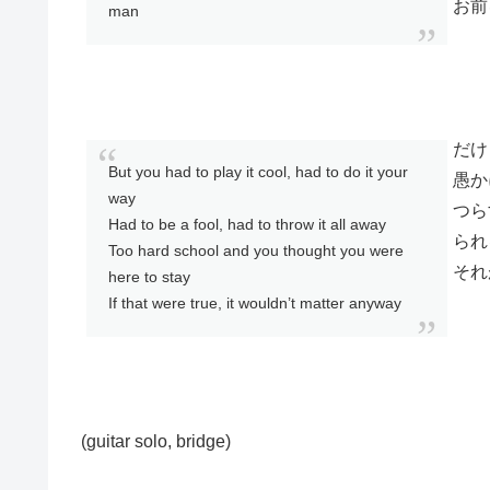
お前
man
だけ
But you had to play it cool, had to do it your
愚か
way
つら
Had to be a fool, had to throw it all away
られ
Too hard school and you thought you were
それ
here to stay
If that were true, it wouldn’t matter anyway
(guitar solo, bridge)