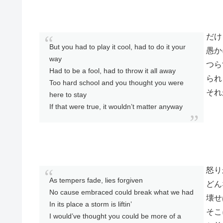
だけ
But you had to play it cool, had to do it your
愚か
way
つら
Had to be a fool, had to throw it all away
られ
Too hard school and you thought you were
それ
here to stay
If that were true, it wouldn’t matter anyway
怒り
As tempers fade, lies forgiven
どん
No cause embraced could break what we had
壊せ
In its place a storm is liftin’
そこ
I would’ve thought you could be more of a