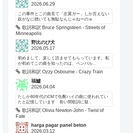
2026.06.29
この事件とこの曲見て「左翼ガー」しか言えない
奴がなに聴いても無駄なんじゃねーのｗ
歌詞和訳 Bruce Springsteen - Streets of
Minneapolis
野比のび犬
2026.05.17
初めまして。楽しく読ませてもらっています。私
が初めてこの曲を知ったのは、ペンパル...
歌詞和訳 Ozzy Osbourne - Crazy Train
福鱸
2026.04.04
たしか80年代のCMで缶酎ハイの曲に使われてい
たと記憶しています 長い間歌詞に疑...
歌詞和訳 Olivia Newton-John - Twist of
Fate
harga pagar panel beton
2026.03.12