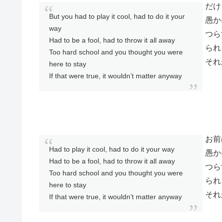
だけ
But you had to play it cool, had to do it your
愚か
way
つら
Had to be a fool, had to throw it all away
られ
Too hard school and you thought you were
それ
here to stay
If that were true, it wouldn’t matter anyway
お前
Had to play it cool, had to do it your way
愚か
Had to be a fool, had to throw it all away
つら
Too hard school and you thought you were
られ
here to stay
それ
If that were true, it wouldn’t matter anyway