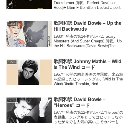
Transformer 所収。Perfect Day(Lou
Reed)F Bbm F BbmBbm EbJust a perfect
dayAb DbDrink Sangria in the parkG...
歌詞和訳 David Bowie – Up the
1980s
Hill Backwards
1980年発表の第14作アルバム Scary
Monsters (And Super Creeps) 所収。Up
the Hill Backwards(David Bowie)The
vacuum created by the arriva...
歌詞和訳 Johnny Mathis – Wild
1950s
Is The Wind コード
1957年公開の同名映画の主題歌。米22位
を記録したヒットシングル。Wild Is The
Wind(Dimitri Tiomkin, Ned
Washington)Am Dm7Love me, love me,
say you doAm ...
歌詞和訳 David Bowie –
1970s
“Heroes” コード
1977年発表の第12作アルバム"Heroes"の
表題曲。シングルとしてはヒットしなか
ったが今でも人気の高い曲でカバーも多
い。シングル版は歌詞も端折られ曲も短
いが、下掲の歌詞と音源は完全な長い方