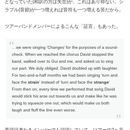
となっていた(和訳の方は失念)が、これはあり得ない。シ
ラブル(音節)が一つ増えれば音符も一つ増える筈だから。
ツアーバンドメンバーによるこんな「証言」もあった。
…we were singing ‘Changes’ for the purposes of a sound-
check. When we reached the chorus David stopped the
band, walked over to Gui and me, and asked us to sing
our part. We duly obliged. David doubled up with laughter.
For two-and-a-half months we had been singing ‘turn and
face the
strain
‘ instead of ‘turn and face the
strange
‘.
From then on, every time we performed that song David
would stick his arse out towards us and make like he was
trying to squeeze one out, which would make us both
laugh and fluff the line even worse.
英語話者たるメンバーでも誤認していて、ツアーの2ヶ月