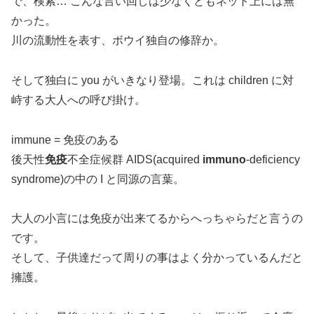
で、検索… こんな言い回しは少なくともネット上には無
かった。
川の流動性を表す、ボウイ独自の修辞か。
そして独白に you がいきなり登場。これは children に対
峙する大人への呼び掛け。
immune = 免疫のある
後天性
免疫
不全症候群 AIDS(acquired
immuno
-deficiency
syndrome)の中の I と同源の言葉。
大人の小言には免疫が出来てるからへっちゃらだと言うの
です。
そして、子供達だって周りの事はよく分かっているんだと
擁護。