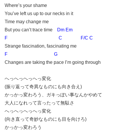
Where’s your shame
You’ve left us up to our necks in it
Time may change me
But you can’t trace time
Dm Em
F C F/C C
Strange fascination, fascinating me
F G
Changes are taking the pace I’m going through
へっへっへっへっ変化
(振り返って奇異なものにも向き合え)
かっかっ変わろう、ガキっぽい事なんかやめて
大人になれって言ったって無駄さ
へっへっへっへっ変化
(向き直って奇妙なものにも目を向けろ)
かっかっ変わろう