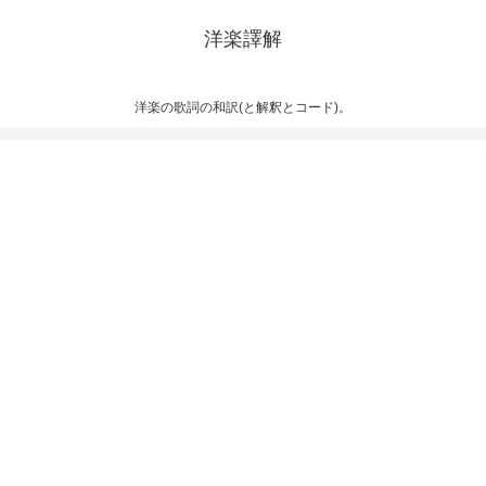
洋楽譯解
洋楽の歌詞の和訳(と解釈とコード)。