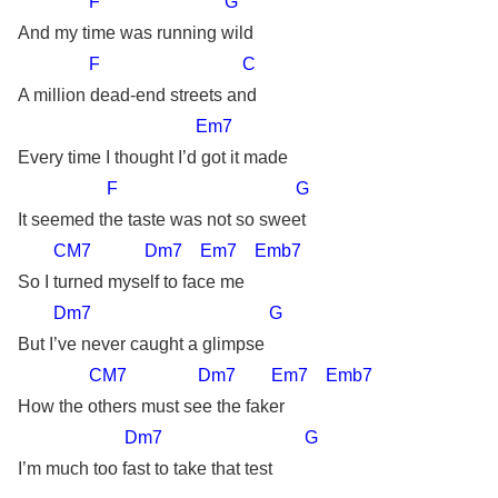
F G
And my time was running wild
F C
A million dead-end streets and
Em7
Every time I thought I’d got it made
F G
It seemed the taste was not so sweet
CM7 Dm7 Em7 Emb7
So I turned myself to face me
Dm7 G
But I’ve never caught a glimpse
CM7 Dm7 Em7 Emb7
How the others must see the faker
Dm7 G
I’m much too fast to take that test