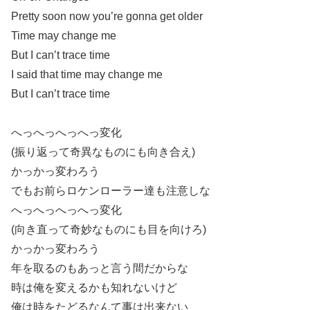
Pretty soon now you’re gonna get older
Time may change me
But I can’t trace time
I said that time may change me
But I can’t trace time
へっへっへっへっ変化
(振り返って奇異なものにも向き合え)
かっかっ変わろう
でもお前らロケンローラー達も注意しな
へっへっへっへっ変化
(向き直って奇妙なものにも目を向けろ)
かっかっ変わろう
年を取るのもあっと言う間だからな
時は俺を変えるかも知れないけど
俺は時をたどるなんて事は出来ない