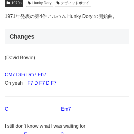
1970s
Hunky Dory
デヴィッドボウイ
1971年発表の第4作アルバム Hunky Dory の開始曲。
Changes
(David Bowie)
CM7 Db6 Dm7 Eb7
Oh yeah
F7 D F7 D F7
C Em7
I still don’t know what I was waiting for