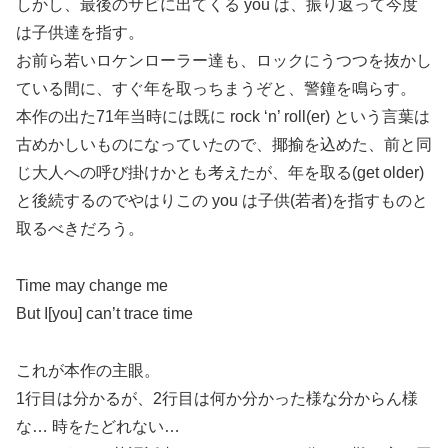
しかし、最後のサビに出てくる you は、振り返って今度
は子供達を指す。
お前ら若いロケンローラー達も、ロックにうつつを抜かし
ている間に、すぐ年を取っちまうぞと、警鐘を鳴らす。
本作の出た71年当時には既に rock ‘n’ roll(er) という言葉は
古めかしいものになっていたので、揶揄を込めた、前と同
じ大人への呼び掛けかとも考えたが、年を取る(get older)
と後続するのでやはりこの you は子供(若者)を指すものと
取るべきだろう。
Time may change me
But I[you] can’t trace time
これが本作の主眼。
1行目は分かるが、2行目は何か分かった様な分からん様
な… 時をたどれない…