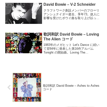
のアルバム版。"Heroes"(David B...
David Bowie – V-2 Schneider
1970s
クラフトワーク創設メンバーのフローリ
アンシュナイダー逝去、享年73。故人に
影響を受けたボウイ曲を取り上げ以って
哀悼。1977年発表の第12作アルバム
"Heroes" 所収。V-2 Schneider(David
Bowie)V-2 Sch...
歌詞和訳 David Bowie – Loving
1980s
The Alien コード
1983年のメガヒット Let's Dance に続い
て翌84年に発表した第16作アルバム
Tonight の開始曲。Loving The
Alien(David Bowie)C D EmEm D6 CM7
D6 B7EmWatching ...
歌詞和訳 David Bowie – Ashes to Ashes
コード