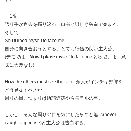
1番
語り手が過去を振り返る、自省と思しき独白で始まる。
そして、
So I turned myself to face me
自分に向き合おうとする、とても行儀の良い主人公。
(デモでは、
Now
I
place
myself to face me と歌唱。ま、意
味に大差なし)
How the others must see the faker 余人がインチキ野郎を
どう見なすべきか
周りの目、つまりは所謂道徳やらモラルの事。
しかし、そんな周りの目を気にした事など無い(never
caught a glimpse)と主人公は告白する。