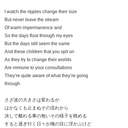
I watch the ripples change their size
But never leave the stream
Of warm impermanence and
So the days float through my eyes
But the days still seem the same
And these children that you spit on
As they try to change their worlds
Are immune to your consultations
They’re quite aware of what they’re going
through
さざ波の大きさは変わるが
はかなくも止まぬその流れから
決して離れる事の無いその様子を眺める
すると過ぎ行く日々が俺の目に浮かぶけど