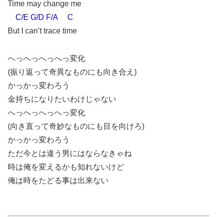
Time may change me
C/E G/D F/A C
But I can’t trace time
へっへっへっへっ変化
(振り返って奇異なものにも向き合え)
かっかっ変わろう
金持ちになりたいわけじゃない
へっへっへっへっ変化
(向き直って奇妙なものにも目を向けろ)
かっかっ変わろう
ただ今とは違う男にはならなきゃね
時は俺を変えるかも知れないけど
俺は時をたどる事は出来ない