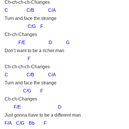
Ch-ch-ch-ch-Changes
C C/B C/A
Turn and face the strange
C/G F
Ch-ch-Changes
F/E D G
Don’t want to be a richer man
F
Ch-ch-ch-ch-Changes
C C/B C/A
Turn and face the strange
C/G F
Ch-ch-Changes
F/E D
Just gonna have to be a different man
F/A C/G Bb F