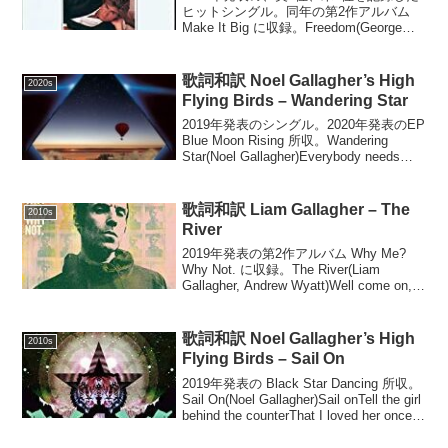
ヒットシングル。同年の第2作アルバム
Make It Big に収録。Freedom(George
Michael)C C/E FDo do doWhoa whoa
whoaDo do do do ...
歌詞和訳 Noel Gallagher’s High
2020s
Flying Birds – Wandering Star
2019年発表のシングル。2020年発表のEP
Blue Moon Rising 所収。Wandering
Star(Noel Gallagher)Everybody needs
someone to be thereEverybody n...
歌詞和訳 Liam Gallagher – The
2010s
River
2019年発表の第2作アルバム Why Me?
Why Not. に収録。The River(Liam
Gallagher, Andrew Wyatt)Well come on,
you're weak of kneesAfraid of ...
歌詞和訳 Noel Gallagher’s High
2010s
Flying Birds – Sail On
2019年発表の Black Star Dancing 所収。
Sail On(Noel Gallagher)Sail onTell the girl
behind the counterThat I loved her once
but s...