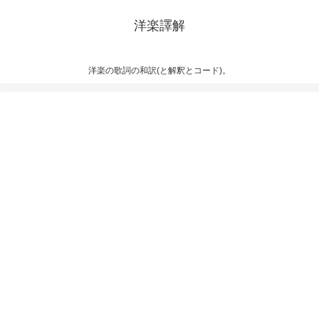
洋楽譯解
洋楽の歌詞の和訳(と解釈とコード)。