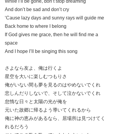
While I’ll be gone, don’t stop dreaming
And don’t be sad and don’t cry
‘Cause lazy days and sunny rays will guide me
Back home to where I belong
If God gives me grace, then he will find me a
space
And I hope I’ll be singing this song
さよなら友よ、俺は行くよ
星空を大いに楽しむつもりさ
俺がいない間も夢を見るのはやめないでくれ
悲しんだりしないで、そして泣かないでくれ
怠惰な日々と太陽の光が俺を
元いた故郷に帰るよう導いてくれるから
俺に神の恵みがあるなら、居場所は見つけてく
れるだろう