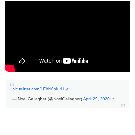
pic.twitter.com/1FhN6oIurU
— Noel Gallagher (@NoelGallagher)
April 29, 2020