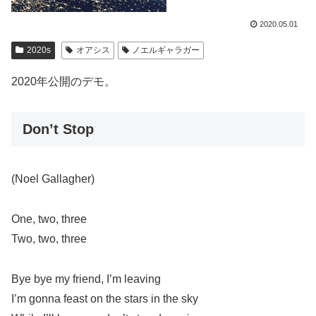
2020.05.01
2020s
オアシス
ノエルギャラガー
2020年公開のデモ。
Don’t Stop
(Noel Gallagher)
One, two, three
Two, two, three
Bye bye my friend, I’m leaving
I’m gonna feast on the stars in the sky