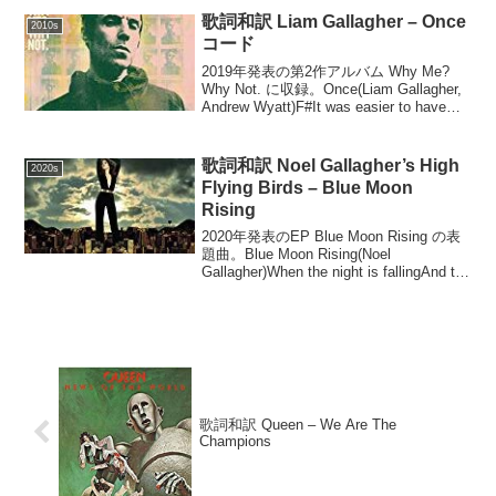
歌詞和訳 Liam Gallagher – Once
2010s
コード
2019年発表の第2作アルバム Why Me?
Why Not. に収録。Once(Liam Gallagher,
Andrew Wyatt)F#It was easier to have
funF# D#mBack when we had...
歌詞和訳 Noel Gallagher’s High
2020s
Flying Birds – Blue Moon
Rising
2020年発表のEP Blue Moon Rising の表
題曲。Blue Moon Rising(Noel
Gallagher)When the night is fallingAnd the
land is coldAnd that s...
歌詞和訳 Queen – We Are The
Champions