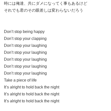
時には俺達、共にダメになってく事もあるけど
それでも君のその眼差しは変わらないだろう
Don’t stop being happy
Don’t stop your clapping
Don’t stop your laughing
Don’t stop your laughing
Don’t stop your laughing
Don’t stop your laughing
Don’t stop your laughing
Take a piece of life
It’s alright to hold back the night
It’s alright to hold back the night
It’s alright to hold back the night