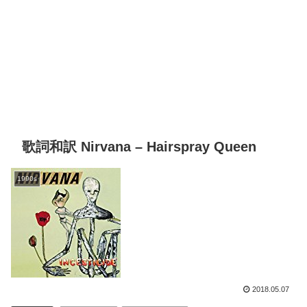
歌詞和訳 Nirvana – Hairspray Queen
1990s
2018.05.07