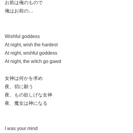
お前は俺のもので
俺はお前の…
Wishful goddess
At night, wish the hardest
At night, wishful goddess
At night, the witch go gawd
女神は何かを求め
夜、切に願う
夜、もの欲しげな女神
夜、魔女は神になる
I was your mind