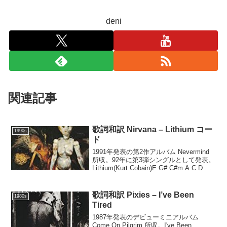
deni
関連記事
歌詞和訳 Nirvana – Lithium コー
1990s
ド
1991年発表の第2作アルバム Nevermind
所収。92年に第3弾シングルとして発表。
Lithium(Kurt Cobain)E G# C#m A C D B
D(verse 1)E G# C#m AI'm so happy
caus...
歌詞和訳 Pixies – I’ve Been
1980s
Tired
1987年発表のデビューミニアルバム
Come On Pilgrim 所収。I've Been