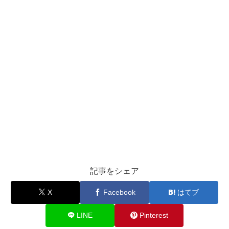
記事をシェア
X
Facebook
はてブ
LINE
Pinterest