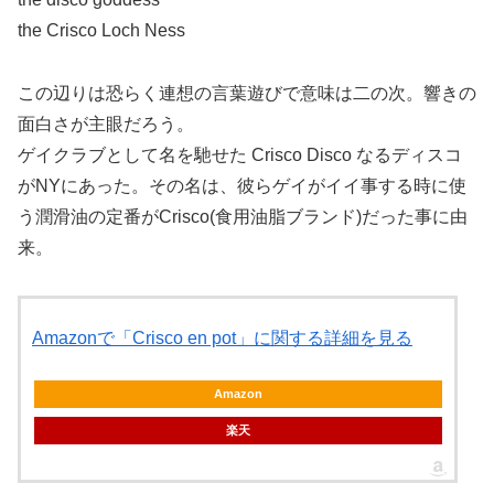
the Crisco Loch Ness
この辺りは恐らく連想の言葉遊びで意味は二の次。響きの
面白さが主眼だろう。
ゲイクラブとして名を馳せた Crisco Disco なるディスコ
がNYにあった。その名は、彼らゲイがイイ事する時に使
う潤滑油の定番がCrisco(食用油脂ブランド)だった事に由
来。
Amazonで「Crisco en pot」に関する詳細を見る
Amazon
楽天