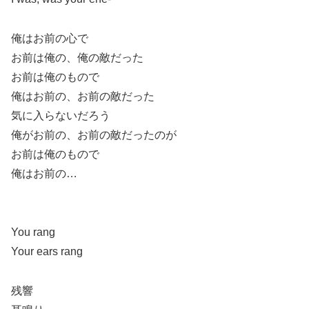
俺はお前の心で
お前は俺の、俺の敵だった
お前は俺のもので
俺はお前の、お前の敵だった
気に入らないだろう
俺がお前の、お前の敵だったのが
お前は俺のもので
俺はお前の…
You rang
Your ears rang
残響