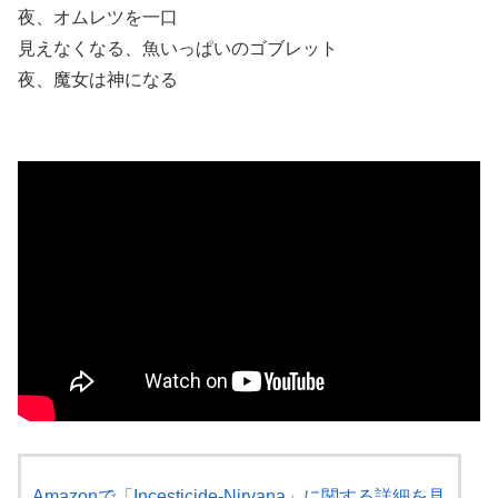
夜、オムレツを一口
見えなくなる、魚いっぱいのゴブレット
夜、魔女は神になる
Amazonで「Incesticide-Nirvana」に関する詳細を見