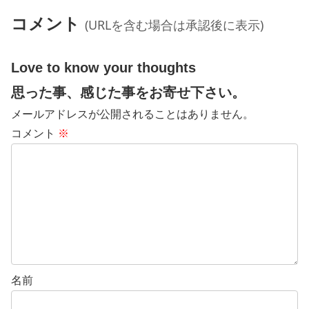
コメント
(URLを含む場合は承認後に表示)
Love to know your thoughts
思った事、感じた事をお寄せ下さい。
メールアドレスが公開されることはありません。
コメント
※
名前