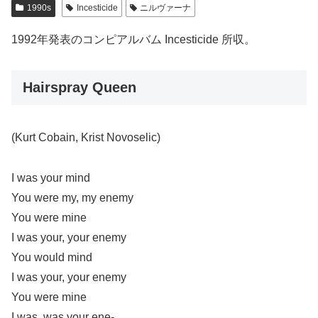
1990s
Incesticide
ニルヴァーナ
1992年発表のコンピアルバム Incesticide 所収。
Hairspray Queen
(Kurt Cobain, Krist Novoselic)
I was your mind
You were my, my enemy
You were mine
I was your, your enemy
You would mind
I was your, your enemy
You were mine
I was, was your ene-