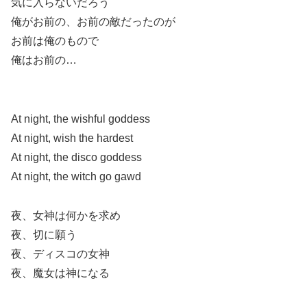
気に入らないだろう
俺がお前の、お前の敵だったのが
お前は俺のもので
俺はお前の…
At night, the wishful goddess
At night, wish the hardest
At night, the disco goddess
At night, the witch go gawd
夜、女神は何かを求め
夜、切に願う
夜、ディスコの女神
夜、魔女は神になる