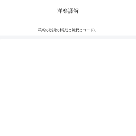
洋楽譯解
洋楽の歌詞の和訳(と解釈とコード)。