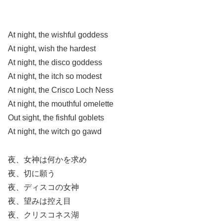
At night, the wishful goddess
At night, wish the hardest
At night, the disco goddess
At night, the itch so modest
At night, the Crisco Loch Ness
At night, the mouthful omelette
Out sight, the fishful goblets
At night, the witch go gawd
夜、女神は何かを求め
夜、切に願う
夜、ディスコの女神
夜、望みは控え目
夜、クリスコネス湖