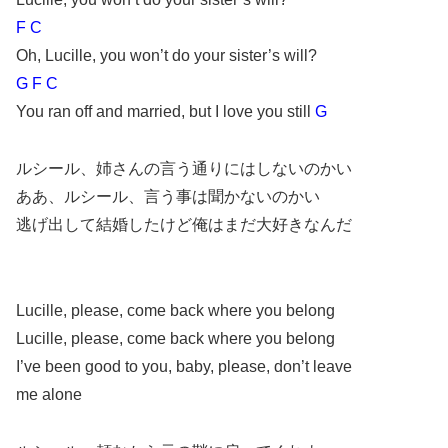
F C
Oh, Lucille, you won’t do your sister’s will?
G F C
You ran off and married, but I love you still
G
ルシール、姉さんの言う通りにはしないのかい
ああ、ルシール、言う事は聞かないのかい
逃げ出して結婚したけど俺はまだ大好きなんだ
Lucille, please, come back where you belong
Lucille, please, come back where you belong
I’ve been good to you, baby, please, don’t leave
me alone