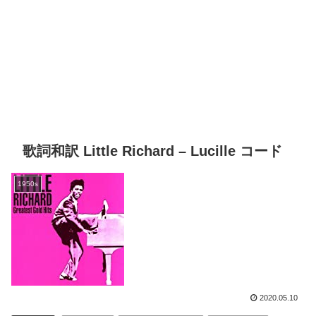
歌詞和訳 Little Richard – Lucille コード
1950s
2020.05.10