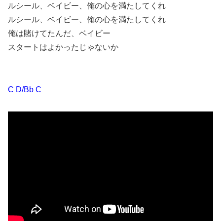
ルシール、ベイビー、俺の心を満たしてくれ
ルシール、ベイビー、俺の心を満たしてくれ
俺は賭けてたんだ、ベイビー
スタートはよかったじゃないか
C D/Bb C