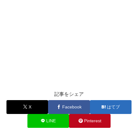
記事をシェア
X
Facebook
はてブ
LINE
Pinterest