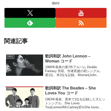
deni
関連記事
歌詞和訳 John Lennon –
1980s
Woman コード
1980年発表の第7作アルバム Double
Fantasy 所収。作者死後の初シングル。
英1位、米2位を記録。Woman(John
Lennon)capo: 1st fretDsus4 D G6/D D
(x2)(For the othe...
歌詞和訳 The Beatles – She
1960s
Loves You コード
1963年発表、英米で1位を記録した大ヒッ
トシングル。She Loves
You(Lennon/McCartney)EmShe loves