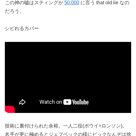
この神の嘘はスティングが
50,000
に言う that old lie なの
だろう。
シビれるカバー
技術に裏付けられた余裕。一人二役(ボウイ+ロンソン)。
名手が更に極めるとジェフベックの様にピックなんぞは捨