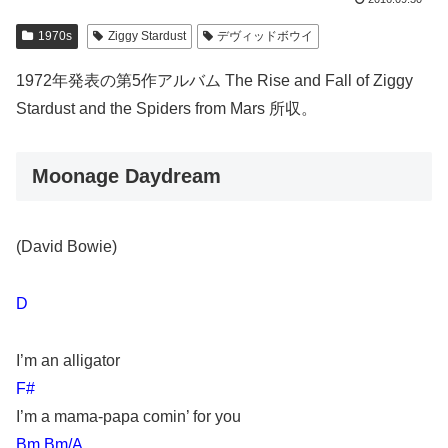
1970s
Ziggy Stardust
デヴィッドボウイ
1972年発表の第5作アルバム The Rise and Fall of Ziggy
Stardust and the Spiders from Mars 所収。
Moonage Daydream
(David Bowie)
D
I’m an alligator
F#
I’m a mama-papa comin’ for you
Bm Bm/A