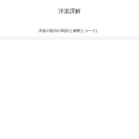
洋楽譯解
洋楽の歌詞の和訳(と解釈とコード)。