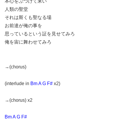
本心をぶつけて来い
人類の聖堂
それは斯くも聖なる場
お前達が俺の事を
思っているという証を見せてみろ
俺を宙に舞わせてみろ
→(chorus)
(interlude in
Bm A G F#
x2)
→(chorus) x2
Bm A G F#