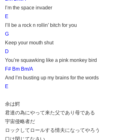
I’m the space invader
E
I’ll be a rock n rollin’ bitch for you
G
Keep your mouth shut
D
You’re squawking like a pink monkey bird
F# Bm Bm/A
And I’m busting up my brains for the words
E
余は鰐
君達の為にやって来た父であり母である
宇宙侵略者だ
ロックしてロールする情夫になってやろう
口は閉じてなさい