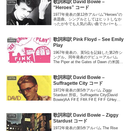
歌詞和訳 David Bowie –
1970s
“Heroes” コード
1977年発表の第12作アルバム"Heroes"の
表題曲。シングルとしてはヒットしなか
ったが今でも人気の高い曲でカバーも多
い。シングル版は歌詞も端折られ曲も短
いが、下掲の歌詞と音源は完全な長い方
のアルバム版。"Heroes"(David B...
歌詞和訳 Pink Floyd – See Emily
1960s
Play
1967年発表の、英5位を記録した第2作シ
ングル。同年発表のデビューアルバム
The Piper at the Gates of Dawn の米国版
に開始曲として収録。日本ではデビュー
シングル(邦題:エミリーはプレイガー
ル)。See Emi...
歌詞和訳 David Bowie –
1970s
Suffragette City コード
1972年発表の第5作アルバム Ziggy
Stardust 所収。Suffragette City(David
Bowie)AA F# E F#A F# E F# F GHey
man, oh leave me alone you kno...
歌詞和訳 David Bowie – Ziggy
1970s
Stardust コード
1972年発表の第5作アルバム The Rise