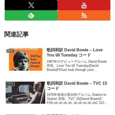
関連記事
歌詞和訳 David Bowie – Love
1960s
You till Tuesday コード
1967年のデビューアルバム David Bowie
所収。Love You till Tuesday(David
Bowie)F#Just look through your
window Elook who sits
out...
歌詞和訳 David Bowie – TVC 15
1970s
コード
1976年発表の第10作アルバム Station to
Station 所収。TVC 15(David Bowie)C
FOh oh oh oh oh, oh oh oh oh ohC GOh
oh oh oh oh, oh oh oh o...