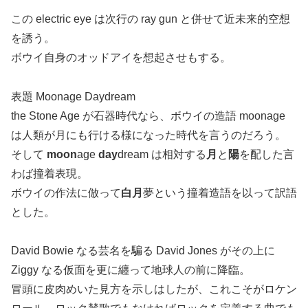
この electric eye は次行の ray gun と併せて近未来的空想
を誘う。
ボウイ自身のオッドアイを想起させもする。
表題 Moonage Daydream
the Stone Age が石器時代なら、ボウイの造語 moonage
は人類が月にも行ける様になった時代を言うのだろう。
そして
moon
age
day
dream は相対する
月
と
陽
を配した言
わば撞着表現。
ボウイの作法に倣って
白月
夢という撞着造語を以って訳語
とした。
David Bowie なる芸名を騙る David Jones がその上に
Ziggy なる仮面を更に纏って地球人の前に降臨。
冒頭に皮肉めいた見方を示しはしたが、これこそがロケン