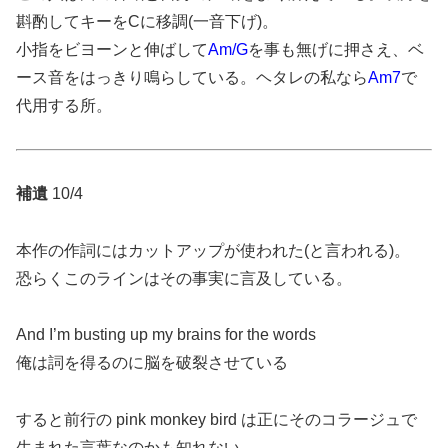
斟酌してキーをCに移調(一音下げ)。
小指をビヨーンと伸ばして
Am/G
を事も無げに押さえ、ベ
ース音をはっきり鳴らしている。ヘタレの私なら
Am7
で
代用する所。
補遺
10/4
本作の作詞にはカットアップが使われた(と言われる)。
恐らくこのラインはその事実に言及している。
And I’m busting up my brains for the words
俺は詞を得るのに脳を破裂させている
すると前行の pink monkey bird は正にそのコラージュで
生まれた言葉なのかも知れない。