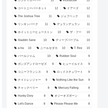
シンディローパー
12
Incesticide
12
コートニーバーネット
12
ドアーズ
12
The Joshua Tree
11
ジェフベック
11
リンキンパーク
11
デュランデュラン
11
ホイットニーヒューストン
10
ザ・フー
10
Aladdin Sane
10
ディープパープル
10
a-ha
10
ニールセダカ
10
T. Rex
10
パールジャム
10
Rubber Soul
9
ガンズアンドローゼズ
9
ヒューイルイス
9
コニーフランシス
9
ロッドスチュワート
9
ナイトレンジャー
9
Nothing Like the Sun
9
チャックベリー
8
Mercury Falling
8
Hunky Dory
8
オジーオズボーン
8
Let's Dance
8
Please Please Me
8