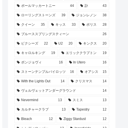
ポールマッカートニー
44
訃
43
ローリングストーンズ
39
ジョンレノン
38
クイーン
35
キッス
33
ポリス
28
ブルーススプリングスティーン
26
ピクシーズ
22
U2
20
キンクス
20
キャロルキング
19
エリッククラプトン
19
ボンジョヴィ
16
In Utero
16
ストーンテンプルパイロッツ
16
オアシス
15
With the Lights Out
14
クリスマス
14
ヴェルヴェットアンダーグラウンド
14
Nevermind
13
スミス
13
カルチャークラブ
13
Tapestry
12
Bleach
12
Ziggy Stardust
12