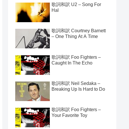
歌詞和訳 U2 – Song For
Hal
歌詞和訳 Courtney Barnett
– One Thing At A Time
歌詞和訳 Foo Fighters –
Caught In The Echo
歌詞和訳 Neil Sedaka –
Breaking Up Is Hard to Do
歌詞和訳 Foo Fighters –
Your Favorite Toy