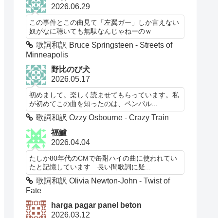
2026.06.29
この事件とこの曲見て「左翼ガー」しか言えない
奴がなに聴いても無駄なんじゃねーのｗ
歌詞和訳 Bruce Springsteen - Streets of
Minneapolis
野比のび犬
2026.05.17
初めまして。楽しく読ませてもらっています。私
が初めてこの曲を知ったのは、ペンパル...
歌詞和訳 Ozzy Osbourne - Crazy Train
福鱸
2026.04.04
たしか80年代のCMで缶酎ハイの曲に使われてい
たと記憶しています 長い間歌詞に疑...
歌詞和訳 Olivia Newton-John - Twist of
Fate
harga pagar panel beton
2026.03.12