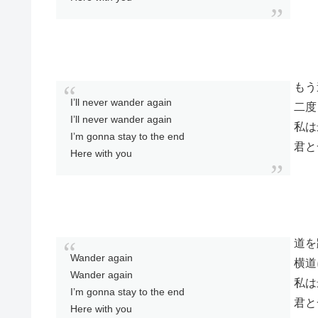
もう
I’ll never wander again
二度
I’ll never wander again
私は
I’m gonna stay to the end
君と
Here with you
道を
Wander again
横道
Wander again
私は
I’m gonna stay to the end
君と
Here with you