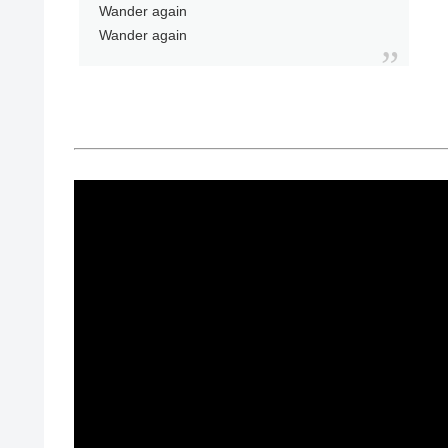
Wander again
Wander again