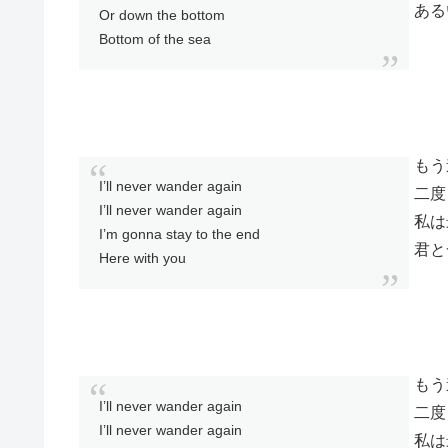
ある
Or down the bottom
Bottom of the sea
もう
I’ll never wander again
二度
I’ll never wander again
私は
I’m gonna stay to the end
君と
Here with you
もう
I’ll never wander again
二度
I’ll never wander again
私は