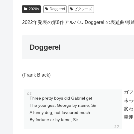
2020s
Doggerel
ピクシーズ
2022年発表の第8作アルバム Doggerel の表題曲/
Doggerel
(Frank Black)
ガブ
Three pretty boys did Gabriel get
末っ
The youngest George by name, Sir
変わ
A funny dog, not favoured much
幸運
By fortune or by fame, Sir