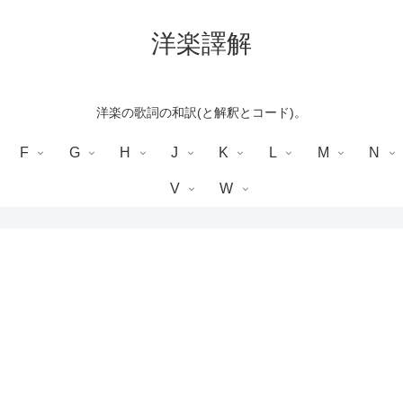
洋楽譯解
洋楽の歌詞の和訳(と解釈とコード)。
F
G
H
J
K
L
M
N
V
W