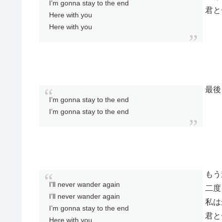
I’m gonna stay to the end
君と
Here with you
Here with you
最後
I’m gonna stay to the end
I’m gonna stay to the end
もう
I’ll never wander again
二度
I’ll never wander again
私は
I’m gonna stay to the end
君と
Here with you