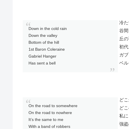
冷た
Down in the cold rain
谷間
Down the valley
丘の
Bottom of the hill
初代
1st Baron Coleraine
ガブ
Gabriel Hanger
ベル
Has sent a bell
どこ
On the road to somewhere
どこ
On the road to nowhere
私に
It’s the same to me
強盗
With a band of robbers