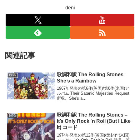
deni
関連記事
歌詞和訳 The Rolling Stones –
1960s
She’s a Rainbow
1967年発表の第6作(英国)/第8作(米国)ア
ルバム Their Satanic Majesties Request
所収。She's a
Rainbow(Jagger/Richards)She comes in
colours ever...
歌詞和訳 The Rolling Stones –
1970s
It’s Only Rock ‘n Roll (But I Like
It) コード
1974年発表の第12作(英国)/第14作(米国)