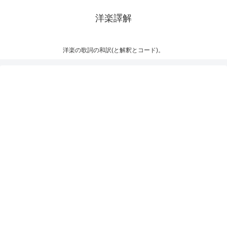
洋楽譯解
洋楽の歌詞の和訳(と解釈とコード)。