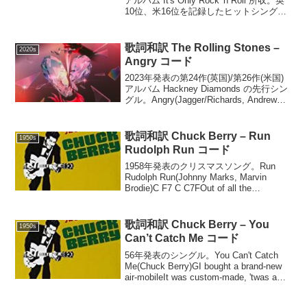
アルバム It's Only Rock 'n Roll 所収。英
10位、米16位を記録したヒットシング
ル。It's Only Rock 'n Roll (But I Like It)
(Jag...
歌詞和訳 The Rolling Stones –
2020s
Angry コード
2023年発表の第24作(英国)/第26作(米国)
アルバム Hackney Diamonds の先行シン
グル。Angry(Jagger/Richards, Andrew
Watt)One, twoOne, two, three, goBED...
歌詞和訳 Chuck Berry – Run
1950s
Rudolph Run コード
1958年発表のクリスマスソング。Run
Rudolph Run(Johnny Marks, Marvin
Brodie)C F7 C C7FOut of all the
reindeersF CYou know you're the ma...
歌詞和訳 Chuck Berry – You
1950s
Can’t Catch Me コード
56年発表のシングル。You Can't Catch
Me(Chuck Berry)GI bought a brand-new
air-mobileIt was custom-made, 'twas a
Flight de VilleWit...