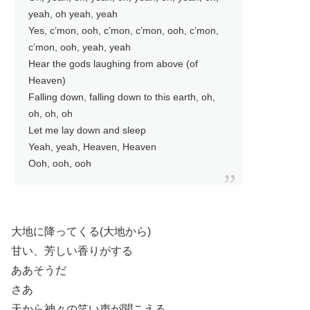
yeah, oh yeah, yeah
Yes, c’mon, ooh, c’mon, c’mon, ooh, c’mon,
c’mon, ooh, yeah, yeah
Hear the gods laughing from above (of
Heaven)
Falling down, falling down to this earth, oh,
oh, oh, oh
Let me lay down and sleep
Yeah, yeah, Heaven, Heaven
Ooh, ooh, ooh
大地に降ってくる(大地から)
甘い、芳しい香りがする
ああそうだ
さあ
天から神々の笑い声が聞こえる