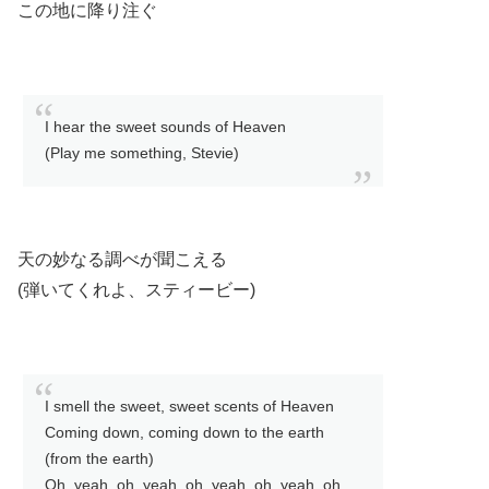
この地に降り注ぐ
I hear the sweet sounds of Heaven
(Play me something, Stevie)
天の妙なる調べが聞こえる
(弾いてくれよ、スティービー)
I smell the sweet, sweet scents of Heaven
Coming down, coming down to the earth
(from the earth)
Oh, yeah, oh, yeah, oh, yeah, oh, yeah, oh,