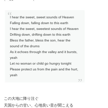
I hear the sweet, sweet sounds of Heaven
Falling down, falling down to this earth
I hear the sweet, sweetest sounds of Heaven
Drifting down, drifting down to this earth
Bless the father, bless the son, hear the
sound of the drums
As it echoes through the valley and it bursts,
yeah
Let no woman or child go hungry tonight
Please protect us from the pain and the hurt,
yeah
この大地に降り注ぐ
天国からの甘い、心地良い音が聞こえる