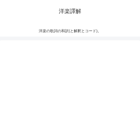
洋楽譯解
洋楽の歌詞の和訳(と解釈とコード)。