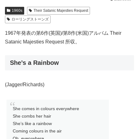
1960s
Their Satanic Majesties Request
ローリングストーンズ
1967年発表の第6作(英国)/第8作(米国)アルバム Their
Satanic Majesties Request 所収。
She’s a Rainbow
(Jagger/Richards)
She comes in colours everywhere
She combs her hair
She’s like a rainbow
Coming colours in the air
Oh, everywhere