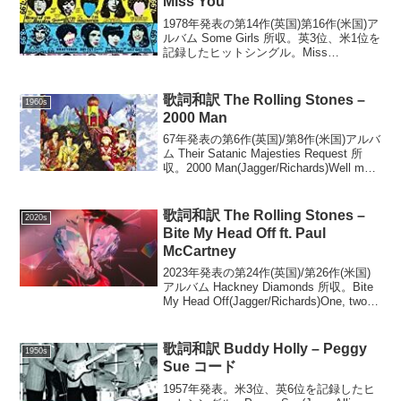
Miss You
1978年発表の第14作(英国)第16作(米国)ア
ルバム Some Girls 所収。英3位、米1位を
記録したヒットシングル。Miss
You(Jagger/Richards)I've been holding out
so longI'v...
歌詞和訳 The Rolling Stones –
1960s
2000 Man
67年発表の第6作(英国)/第8作(米国)アルバ
ム Their Satanic Majesties Request 所
収。2000 Man(Jagger/Richards)Well my
name is a numberA piece of...
歌詞和訳 The Rolling Stones –
2020s
Bite My Head Off ft. Paul
McCartney
2023年発表の第24作(英国)/第26作(米国)
アルバム Hackney Diamonds 所収。Bite
My Head Off(Jagger/Richards)One, two,
one, twoWhy you bite my hea...
歌詞和訳 Buddy Holly – Peggy
1950s
Sue コード
1957年発表。米3位、英6位を記録したヒ